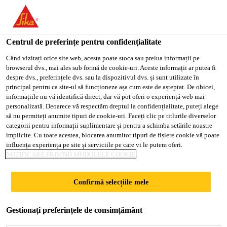
You are accessing "Sika Romania", it seems you are accessing it
from "Statele Unite ale Americii". We have a dedicated website
for your country.
Centrul de preferințe pentru confidențialitate
TO
Când vizitați orice site web, acesta poate stoca sau prelua informații pe
STAY ON THE SIKA
SELECT A
browserul dvs., mai ales sub formă de cookie-uri. Aceste informații ar putea fi
SIKA
ROMANIA WEBSITE
COUNTRY
despre dvs., preferințele dvs. sau la dispozitivul dvs. și sunt utilizate în
USA
principal pentru ca site-ul să funcționeze așa cum este de așteptat. De obicei,
informațiile nu vă identifică direct, dar vă pot oferi o experiență web mai
personalizată. Deoarece vă respectăm dreptul la confidențialitate, puteți alege
Sika Romania
să nu permiteți anumite tipuri de cookie-uri. Faceți clic pe titlurile diverselor
categorii pentru informații suplimentare și pentru a schimba setările noastre
implicite. Cu toate acestea, blocarea anumitor tipuri de fișiere cookie vă poate
influența experiența pe site și serviciile pe care vi le putem oferi.
NOTIFICARE PRIVIND MODULELE COOKIE
IMPLICAREA ÎN
Confirmă selecțiile mele
COMUNITĂȚI
Gestionați preferințele de consimțământ
LOCALE ȘI