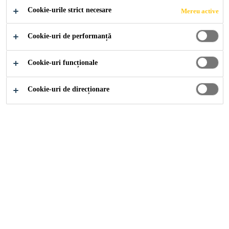
Cookie-urile strict necesare
Mereu active
VOLUNTARIAT
Cookie-uri de performanță
Cookie-uri funcționale
Despre Noi
Implicarea în Comunități Locale și Voluntariat
Cookie-uri de direcționare
Implicarea în Comunitatea
Locală
În calitate de companie responsabilă social, Sika sprijină
comunitățile locale. Implicarea în comunitățile locale
înseamnă pentru Sika procesul de colaborare cu cartierele
pentru a aborda problemele care afectează bunăstarea
rezidenților săi. Acest angajament este motorul pentru a