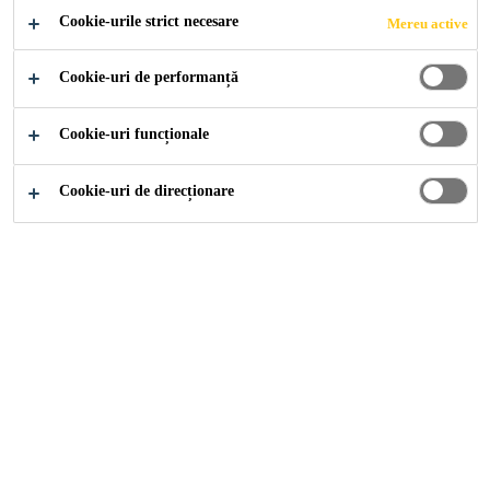
Cookie-urile strict necesare
Mereu active
Cookie-uri de performanță
Documente & Resurse
Declarații de Conformitate
Cookie-uri funcționale
Descarcă versiunile PDF a declarațiilor de
Cookie-uri de direcționare
conformitate
Soluțiile Noastre
Soluții Construcții
Soluții pentru Casa Ta
Industrie