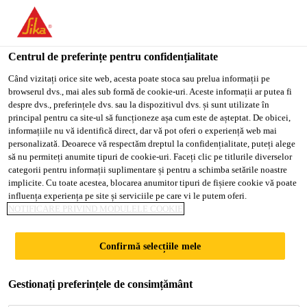
You are accessing "Sika Romania", it seems you are accessing it
from "Statele Unite ale Americii". We have a dedicated website
for your country.
Centrul de preferințe pentru confidențialitate
TO
Când vizitați orice site web, acesta poate stoca sau prelua informații pe
STAY ON THE SIKA
SELECT A
browserul dvs., mai ales sub formă de cookie-uri. Aceste informații ar putea fi
SIKA
ROMANIA WEBSITE
COUNTRY
despre dvs., preferințele dvs. sau la dispozitivul dvs. și sunt utilizate în
USA
principal pentru ca site-ul să funcționeze așa cum este de așteptat. De obicei,
informațiile nu vă identifică direct, dar vă pot oferi o experiență web mai
personalizată. Deoarece vă respectăm dreptul la confidențialitate, puteți alege
Sika Romania
să nu permiteți anumite tipuri de cookie-uri. Faceți clic pe titlurile diverselor
categorii pentru informații suplimentare și pentru a schimba setările noastre
implicite. Cu toate acestea, blocarea anumitor tipuri de fișiere cookie vă poate
influența experiența pe site și serviciile pe care vi le putem oferi.
NOTIFICARE PRIVIND MODULELE COOKIE
DECLARAȚII DE
Confirmă selecțiile mele
CONFORMITATE
Gestionați preferințele de consimțământ