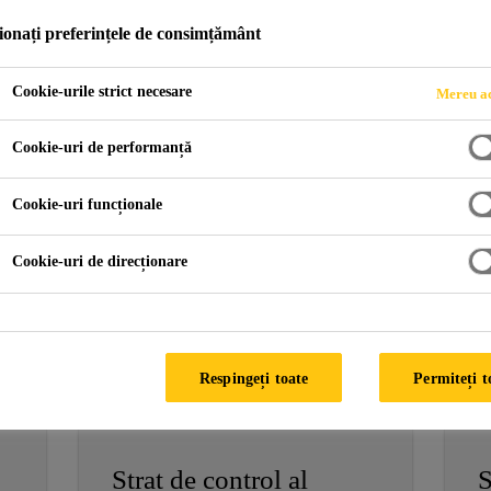
ionați preferințele de consimțământ
Cookie-urile strict necesare
Mereu ac
suri
Cookie-uri de performanță
Cookie-uri funcționale
Membrane lichide
M
Cookie-uri de direcționare
Respingeți toate
Permiteți t
Strat de control al
S