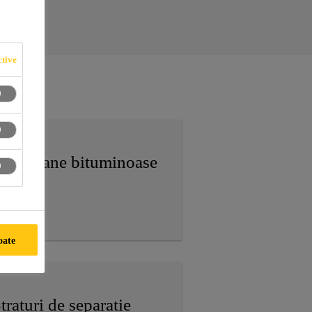
tive
embrane bituminoase
oate
traturi de separatie