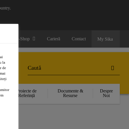
untry.
B2B e-Shop
Carieră
Contact
My Sika
ai
u la
e de
 mai
iteți
umitor
Proiecte de
Documente &
Despre
Referință
Resurse
Noi
tem