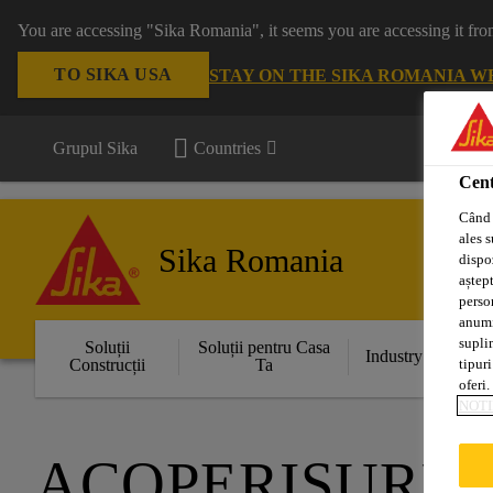
You are accessing "Sika Romania", it seems you are accessing it fro
TO SIKA USA
STAY ON THE SIKA ROMANIA W
Grupul Sika
Countries
Cent
Când 
ales s
Sika Romania
dispoz
aștept
perso
anumit
supli
Soluții
Soluții pentru Casa
Industry
Construcții
Ta
tipuri
oferi.
NOTI
ACOPERISURI