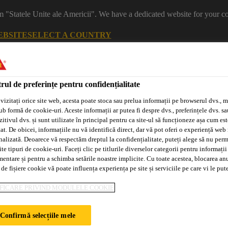
m "Statele Unite ale Americii". We have a dedicated website for your co
EBSITE
SELECT A COUNTRY
rul de preferințe pentru confidențialitate
vizitați orice site web, acesta poate stoca sau prelua informații pe browserul dvs., m
ub formă de cookie-uri. Aceste informații ar putea fi despre dvs., preferințele dvs. sa
itivul dvs. și sunt utilizate în principal pentru ca site-ul să funcționeze așa cum est
at. De obicei, informațiile nu vă identifică direct, dar vă pot oferi o experiență web
nalizată. Deoarece vă respectăm dreptul la confidențialitate, puteți alege să nu perm
e tipuri de cookie-uri. Faceți clic pe titlurile diverselor categorii pentru informații
mentare și pentru a schimba setările noastre implicite. Cu toate acestea, blocarea an
Sisteme
Distribuitori/Aplicatori
Tehnologia
Adeplast
Autorizați
Purform®
 de fișiere cookie vă poate influența experiența pe site și serviciile pe care vi le pu
FICARE PRIVIND MODULELE COOKIE
Confirmă selecțiile mele