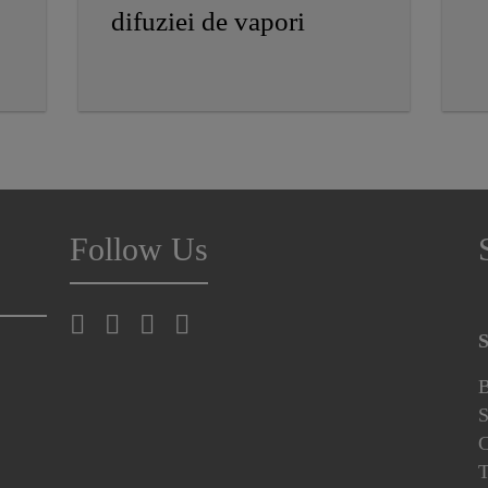
difuziei de vapori
Follow Us
S
B
S
C
T