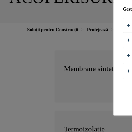
Gest
Soluții pentru Construcții
Protejează
Acoperi
Membrane sintetice
Termoizolatie