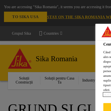
You are accessing "Sika Romania", it seems you are accessing it fro
TO SIKA USA
STAY ON THE SIKA ROMANIA W
Grupul Sika
Countries
Cent
Când 
Sika Romania
ales s
dispoz
aștept
perso
anumit
Soluții
Soluții pentru Casa
Industry
supli
Construcții
Ta
tipuri
oferi.
NOTI
GRUND ŞI GLE