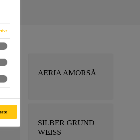
tive
AERIA AMORSĂ
U
oate
SILBER GRUND
WEISS