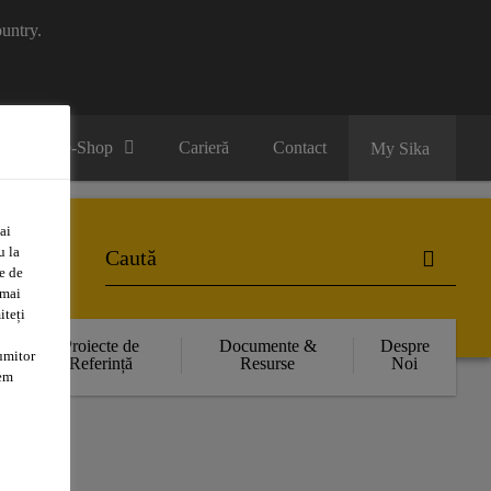
untry.
B2B e-Shop
Carieră
Contact
My Sika
ai
u la
e de
 mai
iteți
Proiecte de
Documente &
Despre
umitor
Referință
Resurse
Noi
tem