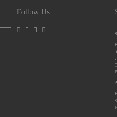
Follow Us
S
B
S
C
T
E
A
B
S
E