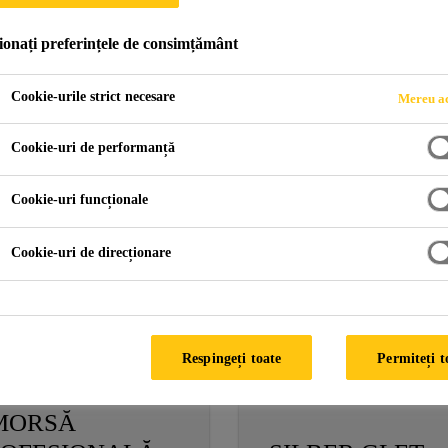
ionați preferințele de consimțământ
Cookie-urile strict necesare
Mereu ac
Cookie-uri de performanță
Cookie-uri funcționale
DEPLAST
ADEPLAST
Cookie-uri de direcționare
ETONCONTACT
GRUND PENTR
TENCUIELI
DECORATIVE
Respingeți toate
Permiteți t
OJEKT
MORSĂ