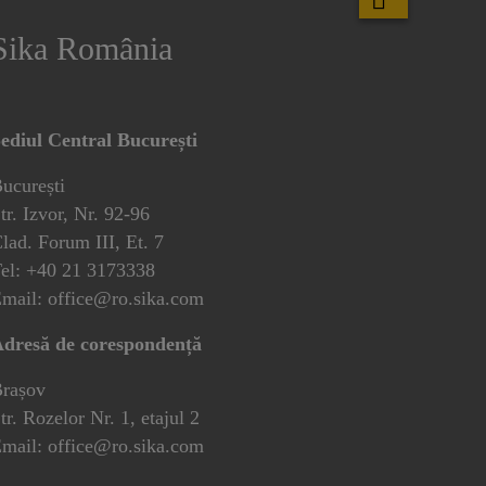
Sika România
ediul Central București
ucurești
tr. Izvor, Nr. 92-96
lad. Forum III, Et. 7
el: +40 21 3173338
mail: office@ro.sika.com
dresă de corespondență
rașov
tr. Rozelor Nr. 1, etajul 2
mail: office@ro.sika.com