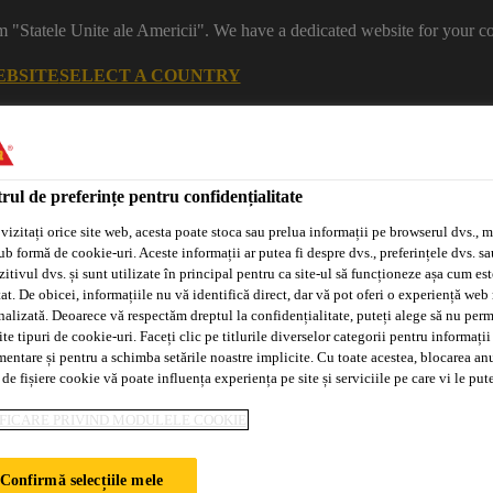
m "Statele Unite ale Americii". We have a dedicated website for your co
EBSITE
SELECT A COUNTRY
rul de preferințe pentru confidențialitate
vizitați orice site web, acesta poate stoca sau prelua informații pe browserul dvs., m
ub formă de cookie-uri. Aceste informații ar putea fi despre dvs., preferințele dvs. sa
itivul dvs. și sunt utilizate în principal pentru ca site-ul să funcționeze așa cum est
at. De obicei, informațiile nu vă identifică direct, dar vă pot oferi o experiență web
nalizată. Deoarece vă respectăm dreptul la confidențialitate, puteți alege să nu perm
e tipuri de cookie-uri. Faceți clic pe titlurile diverselor categorii pentru informații
Sisteme
Distribuitori/Aplicatori
Tehnologia
mentare și pentru a schimba setările noastre implicite. Cu toate acestea, blocarea an
Adeplast
Autorizați
Purform®
 de fișiere cookie vă poate influența experiența pe site și serviciile pe care vi le pu
FICARE PRIVIND MODULELE COOKIE
T
Confirmă selecțiile mele