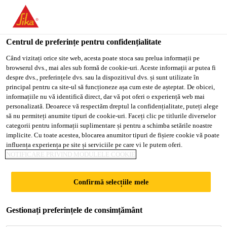
You are accessing "Sika Romania", it seems you are accessing it
from "Statele Unite ale Americii". We have a dedicated website
for your country.
Centrul de preferințe pentru confidențialitate
TO
Când vizitați orice site web, acesta poate stoca sau prelua informații pe
STAY ON THE SIKA
SELECT A
browserul dvs., mai ales sub formă de cookie-uri. Aceste informații ar putea fi
SIKA
ROMANIA WEBSITE
COUNTRY
despre dvs., preferințele dvs. sau la dispozitivul dvs. și sunt utilizate în
USA
principal pentru ca site-ul să funcționeze așa cum este de așteptat. De obicei,
informațiile nu vă identifică direct, dar vă pot oferi o experiență web mai
personalizată. Deoarece vă respectăm dreptul la confidențialitate, puteți alege
Sika Romania
să nu permiteți anumite tipuri de cookie-uri. Faceți clic pe titlurile diverselor
categorii pentru informații suplimentare și pentru a schimba setările noastre
implicite. Cu toate acestea, blocarea anumitor tipuri de fișiere cookie vă poate
influența experiența pe site și serviciile pe care vi le putem oferi.
NOTIFICARE PRIVIND MODULELE COOKIE
SISTEMUL
Confirmă selecțiile mele
GIPSCARTON
Gestionați preferințele de consimțământ