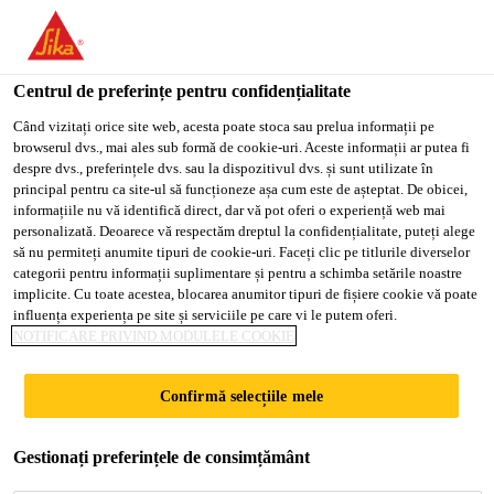
You are accessing "Sika Romania", it seems you are accessing it
from "Statele Unite ale Americii". We have a dedicated website
for your country.
Centrul de preferințe pentru confidențialitate
TO
Când vizitați orice site web, acesta poate stoca sau prelua informații pe
STAY ON THE SIKA
SELECT A
browserul dvs., mai ales sub formă de cookie-uri. Aceste informații ar putea fi
SIKA
ROMANIA WEBSITE
COUNTRY
despre dvs., preferințele dvs. sau la dispozitivul dvs. și sunt utilizate în
USA
principal pentru ca site-ul să funcționeze așa cum este de așteptat. De obicei,
informațiile nu vă identifică direct, dar vă pot oferi o experiență web mai
personalizată. Deoarece vă respectăm dreptul la confidențialitate, puteți alege
Sika Romania
să nu permiteți anumite tipuri de cookie-uri. Faceți clic pe titlurile diverselor
categorii pentru informații suplimentare și pentru a schimba setările noastre
implicite. Cu toate acestea, blocarea anumitor tipuri de fișiere cookie vă poate
influența experiența pe site și serviciile pe care vi le putem oferi.
NOTIFICARE PRIVIND MODULELE COOKIE
FĂ PARTE DIN
Confirmă selecțiile mele
SPIRITUL SIKA
Gestionați preferințele de consimțământ