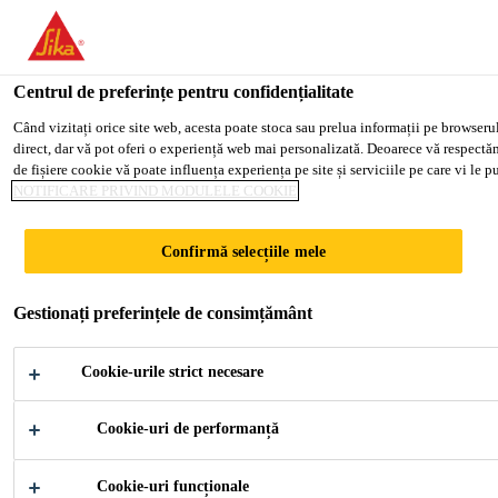
You are accessing "Sika Romania", it seems you are accessing it fro
TO SIKA USA
STAY ON THE SIKA ROMANIA W
Centrul de preferințe pentru confidențialitate
Când vizitați orice site web, acesta poate stoca sau prelua informații pe browserul 
direct, dar vă pot oferi o experiență web mai personalizată. Deoarece vă respectăm 
Sika Romania
de fișiere cookie vă poate influența experiența pe site și serviciile pe care vi le p
NOTIFICARE PRIVIND MODULELE COOKIE
SCOPUL BRAND-
Confirmă selecțiile mele
ULUI SIKA
Gestionați preferințele de consimțământ
Cookie-urile strict necesare
Cookie-uri de performanță
Despre Noi
Scopul brand-ului Sika
Cookie-uri funcționale