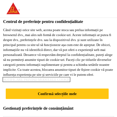
You are accessing "Sika Romania", it seems you are accessing it
from "Statele Unite ale Americii". We have a dedicated website
for your country.
Centrul de preferințe pentru confidențialitate
TO
Când vizitați orice site web, acesta poate stoca sau prelua informații pe
STAY ON THE SIKA
SELECT A
browserul dvs., mai ales sub formă de cookie-uri. Aceste informații ar putea fi
SIKA
ROMANIA WEBSITE
COUNTRY
despre dvs., preferințele dvs. sau la dispozitivul dvs. și sunt utilizate în
USA
principal pentru ca site-ul să funcționeze așa cum este de așteptat. De obicei,
informațiile nu vă identifică direct, dar vă pot oferi o experiență web mai
personalizată. Deoarece vă respectăm dreptul la confidențialitate, puteți alege
Sika Romania
să nu permiteți anumite tipuri de cookie-uri. Faceți clic pe titlurile diverselor
categorii pentru informații suplimentare și pentru a schimba setările noastre
implicite. Cu toate acestea, blocarea anumitor tipuri de fișiere cookie vă poate
influența experiența pe site și serviciile pe care vi le putem oferi.
NOTIFICARE PRIVIND MODULELE COOKIE
VOPSELE
Confirmă selecțiile mele
INTERIOR
Gestionați preferințele de consimțământ