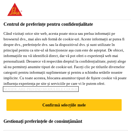
You are accessing "Sika Romania", it seems you are accessing it
from "Statele Unite ale Americii". We have a dedicated website
for your country.
Centrul de preferințe pentru confidențialitate
TO
Când vizitați orice site web, acesta poate stoca sau prelua informații pe
STAY ON THE SIKA
SELECT A
browserul dvs., mai ales sub formă de cookie-uri. Aceste informații ar putea fi
SIKA
ROMANIA WEBSITE
COUNTRY
despre dvs., preferințele dvs. sau la dispozitivul dvs. și sunt utilizate în
USA
principal pentru ca site-ul să funcționeze așa cum este de așteptat. De obicei,
informațiile nu vă identifică direct, dar vă pot oferi o experiență web mai
personalizată. Deoarece vă respectăm dreptul la confidențialitate, puteți alege
Sika Romania
să nu permiteți anumite tipuri de cookie-uri. Faceți clic pe titlurile diverselor
categorii pentru informații suplimentare și pentru a schimba setările noastre
implicite. Cu toate acestea, blocarea anumitor tipuri de fișiere cookie vă poate
influența experiența pe site și serviciile pe care vi le putem oferi.
NOTIFICARE PRIVIND MODULELE COOKIE
SIKA ROMÂNIA
Confirmă selecțiile mele
Gestionați preferințele de consimțământ