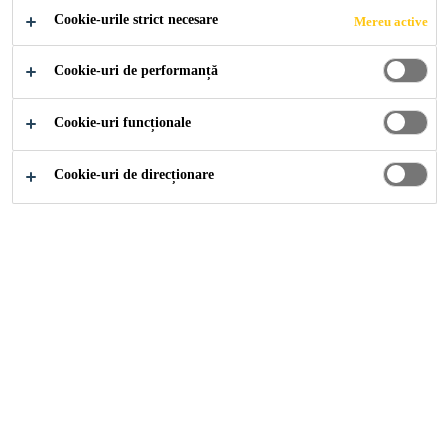
Cookie-urile strict necesare
Mereu active
Cookie-uri de performanță
Despre Noi
Sika România
Cookie-uri funcționale
Sika România
Cookie-uri de direcționare