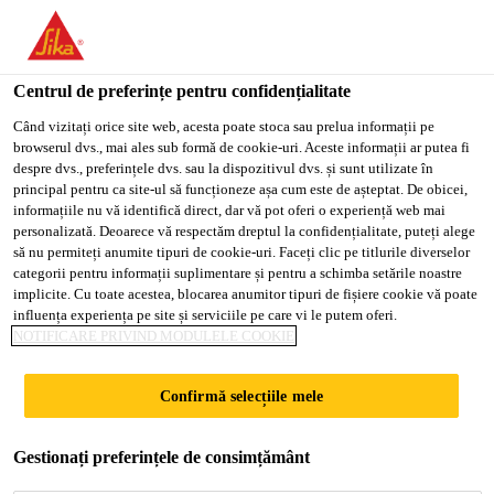
You are accessing "Sika Romania", it seems you are accessing it
from "Statele Unite ale Americii". We have a dedicated website
for your country.
Centrul de preferințe pentru confidențialitate
TO
Când vizitați orice site web, acesta poate stoca sau prelua informații pe
STAY ON THE SIKA
SELECT A
browserul dvs., mai ales sub formă de cookie-uri. Aceste informații ar putea fi
SIKA
ROMANIA WEBSITE
COUNTRY
despre dvs., preferințele dvs. sau la dispozitivul dvs. și sunt utilizate în
USA
principal pentru ca site-ul să funcționeze așa cum este de așteptat. De obicei,
informațiile nu vă identifică direct, dar vă pot oferi o experiență web mai
personalizată. Deoarece vă respectăm dreptul la confidențialitate, puteți alege
Sika Romania
să nu permiteți anumite tipuri de cookie-uri. Faceți clic pe titlurile diverselor
categorii pentru informații suplimentare și pentru a schimba setările noastre
implicite. Cu toate acestea, blocarea anumitor tipuri de fișiere cookie vă poate
influența experiența pe site și serviciile pe care vi le putem oferi.
NOTIFICARE PRIVIND MODULELE COOKIE
MAI PUTERNICI
Confirmă selecțiile mele
ÎMPREUNĂ
Gestionați preferințele de consimțământ