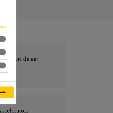
tive
ntrenori de aer
oate
cceleratori