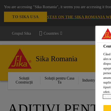
You are accessing "Sika Romania", it seems you are accessing it fro
TO SIKA USA
STAY ON THE SIKA ROMANIA W
Grupul Sika
Countries
Cent
Când 
Sika Romania
ales s
dispoz
aștept
perso
anumit
Soluții
Soluții pentru Casa
Industry
Construcții
Ta
supli
tipuri
oferi.
NOTI
ADITIVI PENT