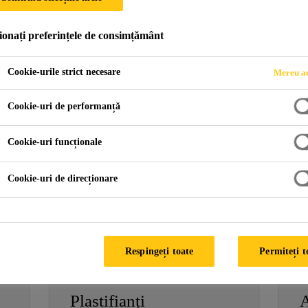
ionați preferințele de consimțământ
vi pentru betoane
Cookie-urile strict necesare
Mereu ac
Cookie-uri de performanță
Cookie-uri funcționale
Superfluidizanți
A
Cookie-uri de direcționare
Respingeți toate
Permiteți t
Plastifianți
A