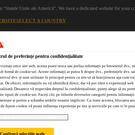
m "Statele Unite ale Americii". We have a dedicated website for your co
EBSITE
SELECT A COUNTRY
rul de preferințe pentru confidențialitate
vizitați orice site web, acesta poate stoca sau prelua informații pe browserul dvs., m
ub formă de cookie-uri. Aceste informații ar putea fi despre dvs., preferințele dvs. sa
itivul dvs. și sunt utilizate în principal pentru ca site-ul să funcționeze așa cum est
at. De obicei, informațiile nu vă identifică direct, dar vă pot oferi o experiență web
nalizată. Deoarece vă respectăm dreptul la confidențialitate, puteți alege să nu perm
e tipuri de cookie-uri. Faceți clic pe titlurile diverselor categorii pentru informații
Sisteme
Distribuitori/Aplicatori
Tehnologia
Adeplast
Autorizați
Purform®
mentare și pentru a schimba setările noastre implicite. Cu toate acestea, blocarea an
 de fișiere cookie vă poate influența experiența pe site și serviciile pe care vi le pu
FICARE PRIVIND MODULELE COOKIE
RU BETOANE
Confirmă selecțiile mele