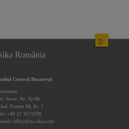
Sika România
ediul Central București
ucurești
tr. Izvor, Nr. 92-96
lad. Forum III, Et. 7
el: +40 21 3173338
mail: office@ro.sika.com