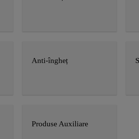
Anti-îngheț
S
Produse Auxiliare