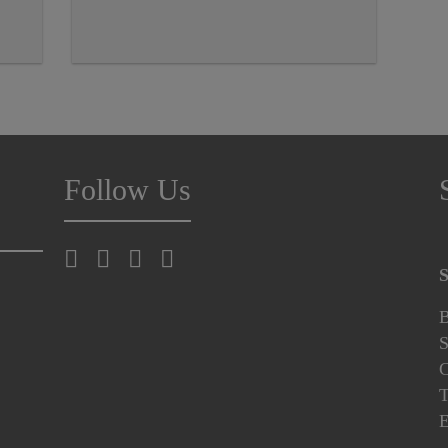
Follow Us
S
B
S
C
T
E