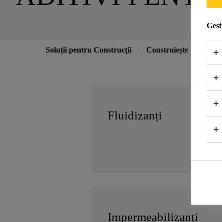
Gest
Soluții pentru Construcții
Construiește
Aditi
Fluidizanți
Impermeabilizanți