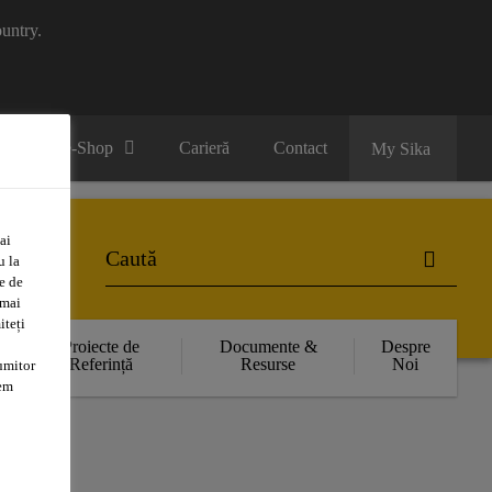
untry.
B2B e-Shop
Carieră
Contact
My Sika
ai
u la
e de
 mai
iteți
Proiecte de
Documente &
Despre
Referință
Resurse
Noi
umitor
tem