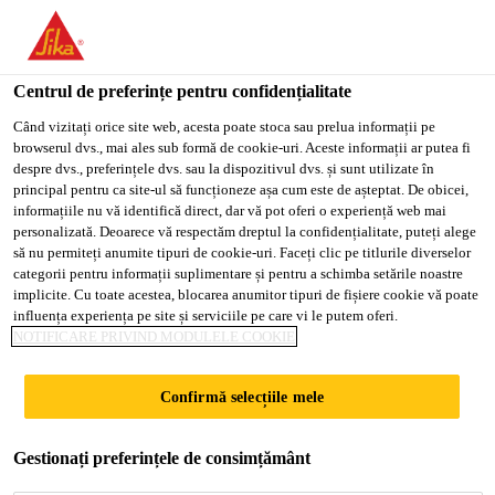
You are accessing "Sika Romania", it seems you are accessing it
from "Statele Unite ale Americii". We have a dedicated website
for your country.
Centrul de preferințe pentru confidențialitate
TO
Când vizitați orice site web, acesta poate stoca sau prelua informații pe
STAY ON THE SIKA
SELECT A
browserul dvs., mai ales sub formă de cookie-uri. Aceste informații ar putea fi
SIKA
ROMANIA WEBSITE
COUNTRY
despre dvs., preferințele dvs. sau la dispozitivul dvs. și sunt utilizate în
USA
principal pentru ca site-ul să funcționeze așa cum este de așteptat. De obicei,
Sika® Cleaner
informațiile nu vă identifică direct, dar vă pot oferi o experiență web mai
personalizată. Deoarece vă respectăm dreptul la confidențialitate, puteți alege
Sika Romania
să nu permiteți anumite tipuri de cookie-uri. Faceți clic pe titlurile diverselor
G+P
categorii pentru informații suplimentare și pentru a schimba setările noastre
implicite. Cu toate acestea, blocarea anumitor tipuri de fișiere cookie vă poate
influența experiența pe site și serviciile pe care vi le putem oferi.
Agent de curățare pe bază de apă pentru
NOTIFICARE PRIVIND MODULELE COOKIE
substraturi din sticlă și plastic
Confirmă selecțiile mele
Sika® Cleaner G+P este un agent de curățare pe
bază de apă, cu conținut de alcool, transparent, ușor
Gestionați preferințele de consimțământ
albastru, pentru substraturi din sticlă, mase plastice