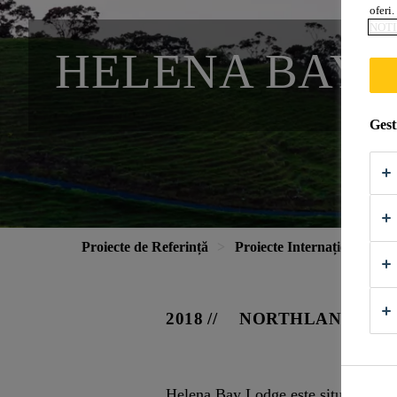
oferi.
NOTI
HELENA BAY 
Gest
Proiecte de Referință
Proiecte Internaționale
2018
NORTHLAND, NO
Helena Bay Lodge este situat pe una