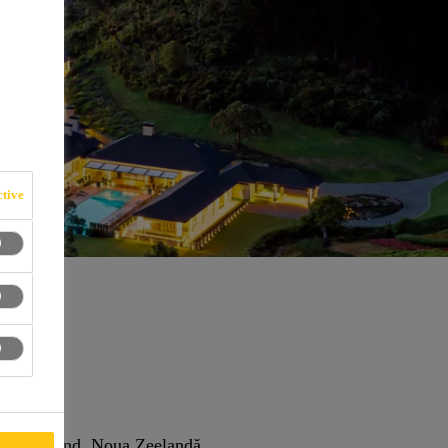
tive
ea Northland, Noua Zeelandă.