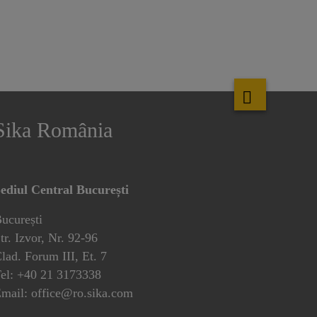
Sika România
ediul Central București
ucurești
tr. Izvor, Nr. 92-96
lad. Forum III, Et. 7
el: +40 21 3173338
mail: office@ro.sika.com