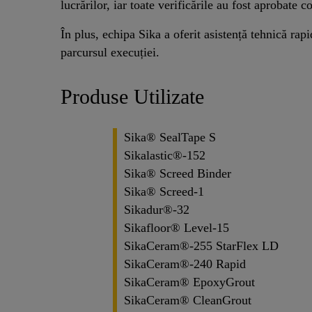
lucrărilor, iar toate verificările au fost aprobate
În plus, echipa Sika a oferit asistență tehnică rapi
parcursul execuției.
Produse Utilizate
Sika® SealTape S
Sikalastic®-152
Sika® Screed Binder
Sika® Screed-1
Sikadur®-32
Sikafloor® Level-15
SikaCeram®-255 StarFlex LD
SikaCeram®-240 Rapid
SikaCeram® EpoxyGrout
SikaCeram® CleanGrout