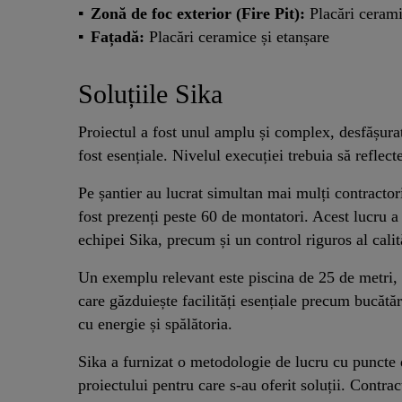
Zonă de foc exterior (Fire Pit):
Placări cerami
Fațadă:
Placări ceramice și etanșare
Soluțiile Sika
Proiectul a fost unul amplu și complex, desfășurat 
fost esențiale. Nivelul execuției trebuia să reflecte
Pe șantier au lucrat simultan mai mulți contractori
fost prezenți peste 60 de montatori. Acest lucru 
echipei Sika, precum și un control riguros al calită
Un exemplu relevant este piscina de 25 de metri, 
care găzduiește facilități esențiale precum bucătă
cu energie și spălătoria.
Sika a furnizat o metodologie de lucru cu puncte d
proiectului pentru care s-au oferit soluții. Contrac