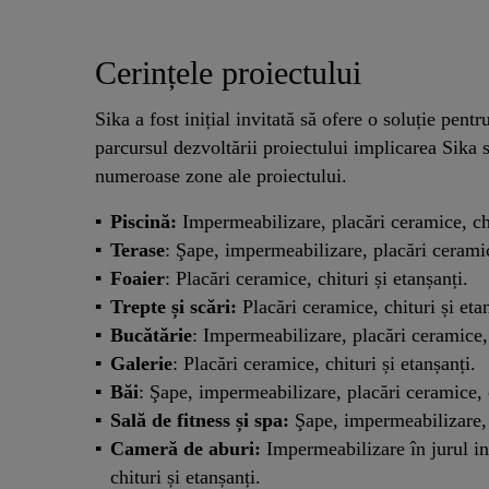
Cerințele proiectului
Sika a fost inițial invitată să ofere o soluție pen
parcursul dezvoltării proiectului implicarea Sika s
numeroase zone ale proiectului.
Piscină:
Impermeabilizare, placări ceramice, chi
Terase
: Şape, impermeabilizare, placări ceramice
Foaier
: Placări ceramice, chituri și etanșanți.
Trepte și scări:
Placări ceramice, chituri și etan
Bucătărie
: Impermeabilizare, placări ceramice, 
Galerie
: Placări ceramice, chituri și etanșanți.
Băi
: Şape, impermeabilizare, placări ceramice, c
Sală de fitness și spa:
Şape, impermeabilizare, p
Cameră de aburi:
Impermeabilizare în jurul ins
chituri și etanșanți.