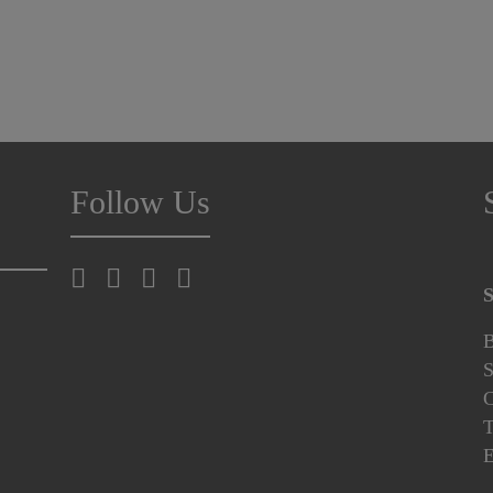
Follow Us
S
B
S
C
T
E