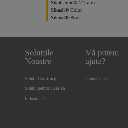
SikaCeram®-T Latex
Sikasil® Color
Sikasil® Pool
Soluțiile
Vă putem
Noastre
ajuta?
Soluții Construcții
Contactați-ne
Soluții pentru Casa Ta
Industrie