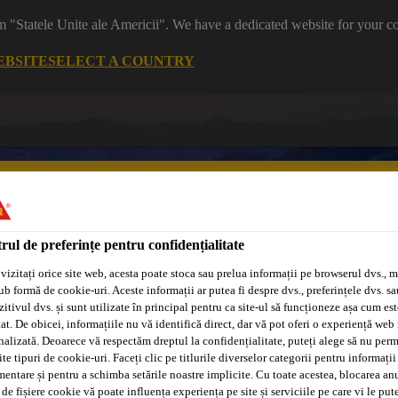
m "Statele Unite ale Americii". We have a dedicated website for your co
EBSITE
SELECT A COUNTRY
rul de preferințe pentru confidențialitate
vizitați orice site web, acesta poate stoca sau prelua informații pe browserul dvs., m
Sisteme
Distribuitori/Aplicatori
Tehnologia
ub formă de cookie-uri. Aceste informații ar putea fi despre dvs., preferințele dvs. sa
Adeplast
Autorizați
Purform®
itivul dvs. și sunt utilizate în principal pentru ca site-ul să funcționeze așa cum est
at. De obicei, informațiile nu vă identifică direct, dar vă pot oferi o experiență web
nalizată. Deoarece vă respectăm dreptul la confidențialitate, puteți alege să nu perm
e tipuri de cookie-uri. Faceți clic pe titlurile diverselor categorii pentru informații
mentare și pentru a schimba setările noastre implicite. Cu toate acestea, blocarea an
 de fișiere cookie vă poate influența experiența pe site și serviciile pe care vi le pu