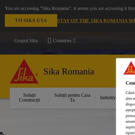
You are accessing "Sika Romania", it seems you are accessing it fro
TO SIKA USA
STAY ON THE SIKA ROMANIA W
Grupul Sika
Countries
Sika Romania
Cent
Când 
Soluții
Soluții pentru Casa
Industry
ales s
Construcții
Ta
dispoz
aștept
perso
anumit
supli
tipuri