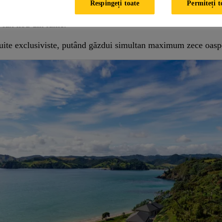
Respingeți toate
Permiteți t
ntă a necesitat o investiție de aproximativ 65 de milioane de d
 lux nou din lume.
suite exclusiviste, putând găzdui simultan maximum zece oaspe