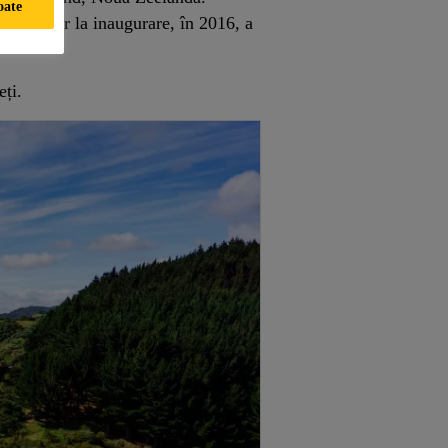
oate
olari, iar la inaugurare, în 2016, a
ți.