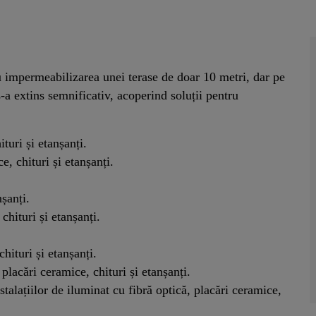
tru impermeabilizarea unei terase de doar 10 metri, dar pe
-a extins semnificativ, acoperind soluții pentru
turi și etanșanți.
, chituri și etanșanți.
șanți.
chituri și etanșanți.
hituri și etanșanți.
lacări ceramice, chituri și etanșanți.
talațiilor de iluminat cu fibră optică, placări ceramice,