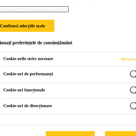
FICARE PRIVIND MODULELE COOKIE
LUXURY LODGE
Confirmă selecțiile mele
ionați preferințele de consimțământ
Cookie-urile strict necesare
Mereu ac
Cookie-uri de performanță
Helena Bay Luxury Lodge
Cookie-uri funcționale
Cookie-uri de direcționare
UA ZEELANDĂ
 dintre cele mai spectaculoase porțiuni de coastă din regiun