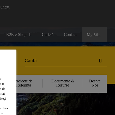
untry.
B2B e-Shop
Carieră
Contact
My Sika
ai
Proiecte de
Documente &
Despre
u la
Referință
Resurse
Noi
e de
 mai
iteți
umitor
tem