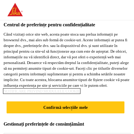
You are accessing "Sika Romania", it seems you are accessing it
from "Statele Unite ale Americii". We have a dedicated website
for your country.
Centrul de preferințe pentru confidențialitate
Soluții pentru Construcții
...
Sika® Ucrete® BC 4
TO
Când vizitați orice site web, acesta poate stoca sau prelua informații pe
STAY ON THE SIKA
SELECT A
browserul dvs., mai ales sub formă de cookie-uri. Aceste informații ar putea fi
SIKA
ROMANIA WEBSITE
COUNTRY
despre dvs., preferințele dvs. sau la dispozitivul dvs. și sunt utilizate în
USA
principal pentru ca site-ul să funcționeze așa cum este de așteptat. De obicei,
informațiile nu vă identifică direct, dar vă pot oferi o experiență web mai
personalizată. Deoarece vă respectăm dreptul la confidențialitate, puteți alege
Sika® Ucrete® BC
Sika Romania
să nu permiteți anumite tipuri de cookie-uri. Faceți clic pe titlurile diverselor
categorii pentru informații suplimentare și pentru a schimba setările noastre
4
implicite. Cu toate acestea, blocarea anumitor tipuri de fișiere cookie vă poate
influența experiența pe site și serviciile pe care vi le putem oferi.
NOTIFICARE PRIVIND MODULELE COOKIE
(former Ucrete® BC 4)
Confirmă selecțiile mele
Strat de bază fluid pentru sisteme de
pardoseli Sika® Ucrete® de 4 mm, pentru
Gestionați preferințele de consimțământ
condiții grele de exploatare