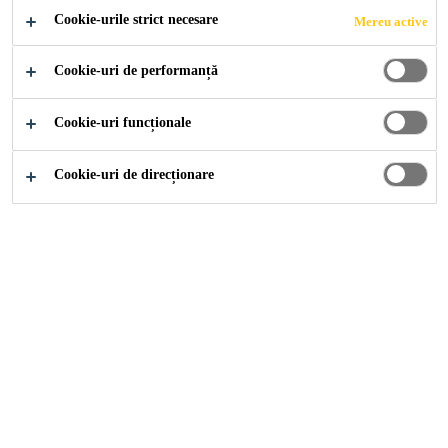
Cookie-urile strict necesare
Mereu active
Sika® Ucrete® BC 4 este un mortar fluid cu întărire
rapidă. Oferă un strat de bază pentru sistemele de
Cookie-uri de performanță
pardoseli Sika® Ucrete® de 4 mm cu împrăștiere de
agregate în exces.
Cookie-uri funcționale
Mai mult +
Cookie-uri de direcționare
Aplicare profesională de către personal complet
instruit și autorizat
Potrivit pentru aplicarea pe beton proaspăt turnat
de 7 zile și pe șapă polimeric modificată după 3
zile de la turnare
Poate fi aditivat cu Sika® Ucrete® Accelerator
pentru o instalare rapidă într-un interval de doar
12 ore
Fără emisii de contaminanți după amestecare