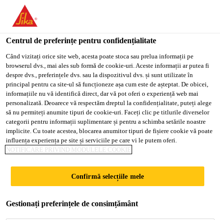
You are accessing "Sika Romania", it seems you are accessing it
from "Statele Unite ale Americii". We have a dedicated website
for your country.
Centrul de preferințe pentru confidențialitate
Soluții pentru Construcții
...
Sika® Ucrete® TC
TO
Când vizitați orice site web, acesta poate stoca sau prelua informații pe
STAY ON THE SIKA
SELECT A
browserul dvs., mai ales sub formă de cookie-uri. Aceste informații ar putea fi
SIKA
ROMANIA WEBSITE
COUNTRY
despre dvs., preferințele dvs. sau la dispozitivul dvs. și sunt utilizate în
USA
principal pentru ca site-ul să funcționeze așa cum este de așteptat. De obicei,
informațiile nu vă identifică direct, dar vă pot oferi o experiență web mai
personalizată. Deoarece vă respectăm dreptul la confidențialitate, puteți alege
Sika® Ucrete® TC
Sika Romania
să nu permiteți anumite tipuri de cookie-uri. Faceți clic pe titlurile diverselor
categorii pentru informații suplimentare și pentru a schimba setările noastre
implicite. Cu toate acestea, blocarea anumitor tipuri de fișiere cookie vă poate
Rășină de încapsulare mată, pentru
influența experiența pe site și serviciile pe care vi le putem oferi.
NOTIFICARE PRIVIND MODULELE COOKIE
condiții grele de exploatare, rezistență
chimică foarte bună
Confirmă selecțiile mele
Sika® Ucrete® TC este o rășină de încapsulare din 4
componente, pentru condiții grele de exploatare.
Gestionați preferințele de consimțământ
Oferă un finisaj mat pentru gama de sisteme de