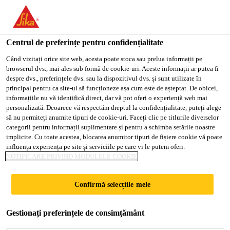
You are accessing "Sika Romania", it seems you are accessing it
from "Statele Unite ale Americii". We have a dedicated website
for your country.
Centrul de preferințe pentru confidențialitate
Soluții pentru Construcții
...
Sikaflex® AT Connectio
TO
Când vizitați orice site web, acesta poate stoca sau prelua informații pe
STAY ON THE SIKA
SELECT A
browserul dvs., mai ales sub formă de cookie-uri. Aceste informații ar putea fi
SIKA
ROMANIA WEBSITE
COUNTRY
despre dvs., preferințele dvs. sau la dispozitivul dvs. și sunt utilizate în
USA
principal pentru ca site-ul să funcționeze așa cum este de așteptat. De obicei,
informațiile nu vă identifică direct, dar vă pot oferi o experiență web mai
personalizată. Deoarece vă respectăm dreptul la confidențialitate, puteți alege
Sikaflex® AT
Sika Romania
să nu permiteți anumite tipuri de cookie-uri. Faceți clic pe titlurile diverselor
categorii pentru informații suplimentare și pentru a schimba setările noastre
Connection
implicite. Cu toate acestea, blocarea anumitor tipuri de fișiere cookie vă poate
influența experiența pe site și serviciile pe care vi le putem oferi.
NOTIFICARE PRIVIND MODULELE COOKIE
Sigilant universal pentru rosturile de imbinare în
constructii
Confirmă selecțiile mele
Densitate: 1.3 kg/l (in functie de culoare)
Duritate Shore A : 25
Gestionați preferințele de consimțământ
Mai mult +