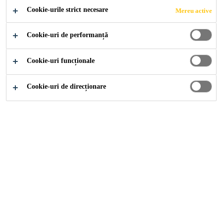
Cookie-urile strict necesare
Mereu active
Nu contine silicon si se poate vopsi
Cookie-uri de performanță
Adeziune buna pe substraturi poroase si
neporoase
Cookie-uri funcționale
Proprietati mecanice ridicate
Cookie-uri de direcționare