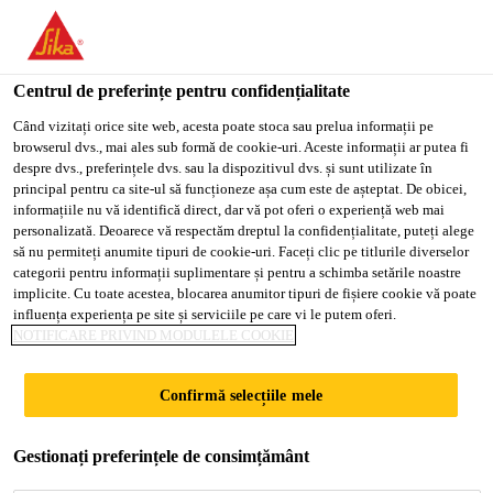
You are accessing "Sika Romania", it seems you are accessing it
from "Statele Unite ale Americii". We have a dedicated website
for your country.
Centrul de preferințe pentru confidențialitate
Soluții pentru Construcții
...
Sika Boom®-405 Water 
TO
Când vizitați orice site web, acesta poate stoca sau prelua informații pe
STAY ON THE SIKA
SELECT A
browserul dvs., mai ales sub formă de cookie-uri. Aceste informații ar putea fi
SIKA
ROMANIA WEBSITE
COUNTRY
despre dvs., preferințele dvs. sau la dispozitivul dvs. și sunt utilizate în
USA
principal pentru ca site-ul să funcționeze așa cum este de așteptat. De obicei,
informațiile nu vă identifică direct, dar vă pot oferi o experiență web mai
personalizată. Deoarece vă respectăm dreptul la confidențialitate, puteți alege
Sika Boom®-405
Sika Romania
să nu permiteți anumite tipuri de cookie-uri. Faceți clic pe titlurile diverselor
categorii pentru informații suplimentare și pentru a schimba setările noastre
Water Stop
implicite. Cu toate acestea, blocarea anumitor tipuri de fișiere cookie vă poate
influența experiența pe site și serviciile pe care vi le putem oferi.
NOTIFICARE PRIVIND MODULELE COOKIE
Spumă poliuretanică bicomponentă
Confirmă selecțiile mele
expandabilă cu întărire rapidă pentru
etanșări impermeabile
Gestionați preferințele de consimțământ
Sika Boom®-405 Water Stop este o spumă