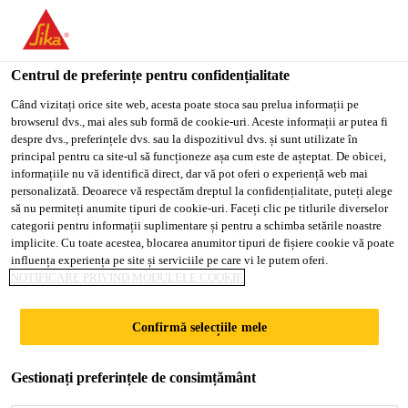
You are accessing "Sika Romania", it seems you are accessing it
from "Statele Unite ale Americii". We have a dedicated website
for your country.
Centrul de preferințe pentru confidențialitate
TO
Când vizitați orice site web, acesta poate stoca sau prelua informații pe
STAY ON THE SIKA
SELECT A
browserul dvs., mai ales sub formă de cookie-uri. Aceste informații ar putea fi
SIKA
ROMANIA WEBSITE
COUNTRY
despre dvs., preferințele dvs. sau la dispozitivul dvs. și sunt utilizate în
USA
principal pentru ca site-ul să funcționeze așa cum este de așteptat. De obicei,
informațiile nu vă identifică direct, dar vă pot oferi o experiență web mai
personalizată. Deoarece vă respectăm dreptul la confidențialitate, puteți alege
Sika Romania
să nu permiteți anumite tipuri de cookie-uri. Faceți clic pe titlurile diverselor
categorii pentru informații suplimentare și pentru a schimba setările noastre
implicite. Cu toate acestea, blocarea anumitor tipuri de fișiere cookie vă poate
influența experiența pe site și serviciile pe care vi le putem oferi.
NOTIFICARE PRIVIND MODULELE COOKIE
ACOPERIRI
Confirmă selecțiile mele
ELASTICE
Gestionați preferințele de consimțământ