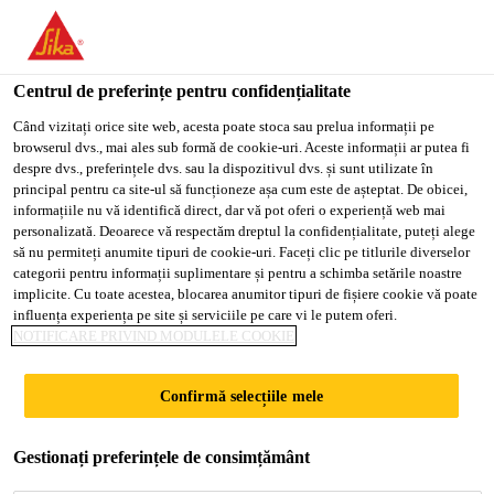
You are accessing "Sika Romania", it seems you are accessing it
from "Statele Unite ale Americii". We have a dedicated website
for your country.
Centrul de preferințe pentru confidențialitate
Soluții pentru Construcții
...
Sarnacol® T-660
TO
Când vizitați orice site web, acesta poate stoca sau prelua informații pe
STAY ON THE SIKA
SELECT A
browserul dvs., mai ales sub formă de cookie-uri. Aceste informații ar putea fi
SIKA
ROMANIA WEBSITE
COUNTRY
despre dvs., preferințele dvs. sau la dispozitivul dvs. și sunt utilizate în
USA
principal pentru ca site-ul să funcționeze așa cum este de așteptat. De obicei,
informațiile nu vă identifică direct, dar vă pot oferi o experiență web mai
personalizată. Deoarece vă respectăm dreptul la confidențialitate, puteți alege
Sarnacol® T-660
Sika Romania
să nu permiteți anumite tipuri de cookie-uri. Faceți clic pe titlurile diverselor
categorii pentru informații suplimentare și pentru a schimba setările noastre
implicite. Cu toate acestea, blocarea anumitor tipuri de fișiere cookie vă poate
Adeziv pentru lipirea membranelor
influența experiența pe site și serviciile pe care vi le putem oferi.
NOTIFICARE PRIVIND MODULELE COOKIE
Sarnafil® TG 66, Sarnafil® TS 77 și a
foliei anticondens Sarnafil® TU.
Confirmă selecțiile mele
Adeziv de contact monocomponent pe bază de butil-
cauciuc.
Gestionați preferințele de consimțământ