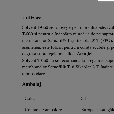
Utilizare
Solvent T-660 se folosește pentru a dilua adeziv
T-660 și pentru a îndepărta murdăria de pe supraf
membranelor Sarnafil® T și Sikaplan® T (FPO).
asemenea, este folosit pentru a curăța sculele și p
degresa suprafețele metalice.
Atenție!
Solvent T-660 nu se recomandă la pregătirea supr
membranelor Sarnafil® T și Sikaplan® T înainte
termosudare.
Ambalaj
Găleată
5 l
Unitate de ambalare
Europalet sau găl