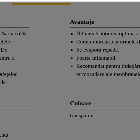
Avantaje
ul Sarnacol®
Diluarea/subțierea optimă a
ețele
Curață murdăria și urmele d
 De
Se evaporă repede.
entru a
Foarte inflamabil.
Recomandat pentru îndepărt
afețelor
termosudare ale membranelo
 de
Culoare
transparent
eată