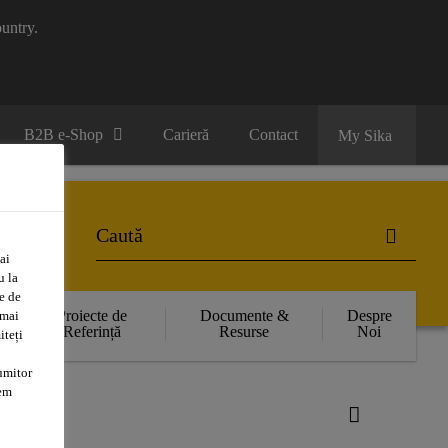
untry.
B2B e-Shop
Carieră
Contact
My Sika
ai
u la
e de
Proiecte de
Documente &
Despre
 mai
Referință
Resurse
Noi
iteți
umitor
tem