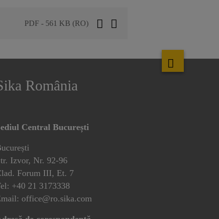
PDF - 561 KB (RO)
Sika România
ediul Central București
ucurești
tr. Izvor, Nr. 92-96
lad. Forum III, Et. 7
el: +40 21 3173338
mail: office@ro.sika.com
dresă de corespondență