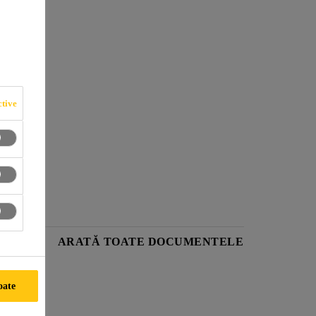
tive
RODUS
ARATĂ TOATE DOCUMENTELE
oate