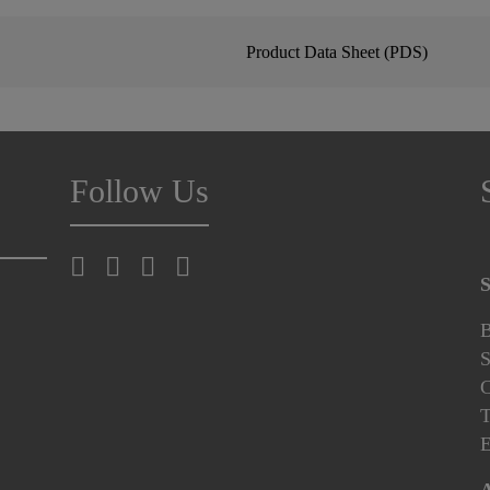
Product Data Sheet (PDS)
Follow Us
S
B
S
C
T
E
A