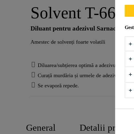
Solvent T-660
Gest
Diluant pentru adezivul Sarnacol® T
Amestec de solvenți foarte volatili
Diluarea/subțierea optimă a adezivului Sar
Curață murdăria și urmele de adeziv.
Se evaporă repede.
General
Detalii produs