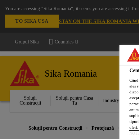
You are accessing "Sika Romania", it seems you are accessing it fro
TO SIKA USA
STAY ON THE SIKA ROMANIA W
Grupul Sika
Countries
Cent
Sika Romania
Când 
ales s
dispoz
Soluții
Soluții pentru Casa
aștept
Industry
Construcții
Ta
perso
anumit
supli
tipuri
oferi.
Soluții pentru Construcții
Protejează
Acoperi
NOTI