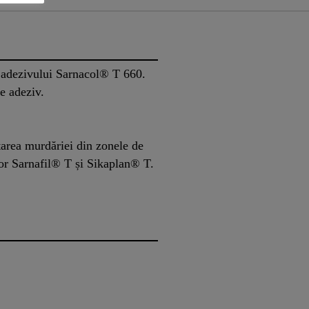
 adezivului Sarnacol® T 660.
e adeziv.
area murdăriei din zonele de
r Sarnafil® T și Sikaplan® T.