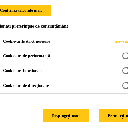
Confirmă selecțiile mele
ionați preferințele de consimțământ
 660
Cookie-urile strict necesare
Mereu ac
Cookie-uri de performanță
nacol® T 660.
Cookie-uri funcționale
Cookie-uri de direcționare
FIȘĂ TEHNICĂ P
Respingeți toate
Permiteți t
Aplicare
Documente