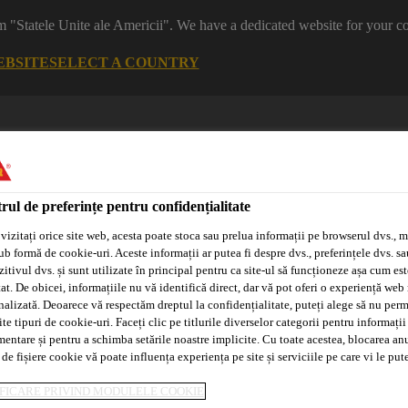
m "Statele Unite ale Americii". We have a dedicated website for your co
EBSITE
SELECT A COUNTRY
rul de preferințe pentru confidențialitate
vizitați orice site web, acesta poate stoca sau prelua informații pe browserul dvs., m
ub formă de cookie-uri. Aceste informații ar putea fi despre dvs., preferințele dvs. sa
itivul dvs. și sunt utilizate în principal pentru ca site-ul să funcționeze așa cum est
Sisteme
Distribuitori/Aplicatori
Tehnologia
at. De obicei, informațiile nu vă identifică direct, dar vă pot oferi o experiență web
Adeplast
Autorizați
Purform®
nalizată. Deoarece vă respectăm dreptul la confidențialitate, puteți alege să nu perm
e tipuri de cookie-uri. Faceți clic pe titlurile diverselor categorii pentru informații
mentare și pentru a schimba setările noastre implicite. Cu toate acestea, blocarea an
 de fișiere cookie vă poate influența experiența pe site și serviciile pe care vi le pu
suri
Membrane sintetice
Accesorii FPO
Solvent T-660
FICARE PRIVIND MODULELE COOKIE