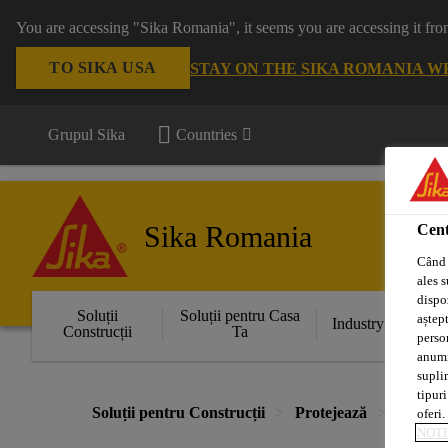
You are accessing "Sika Romania", it seems you are accessing it fro
TO SIKA USA
STAY ON THE SIKA ROMANIA W
Grupul Sika
Countries
Sika Romania
Cent
Când 
ales s
dispoz
Soluții
Soluții pentru Casa
aștept
Industry
Construcții
Ta
perso
anumit
supli
tipuri
Soluții pentru Construcții
Protejează
Acoperi
oferi.
NOTI