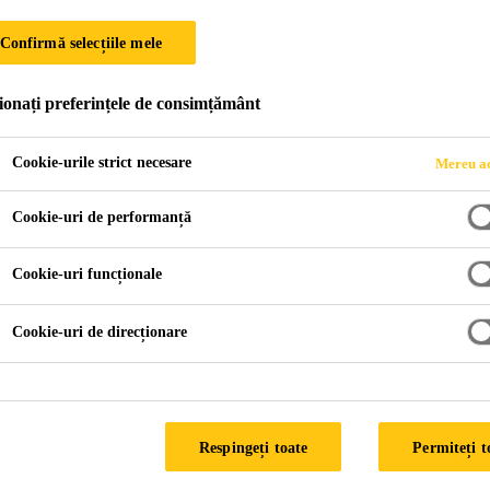
Confirmă selecțiile mele
C pentru acoperișuri
ionați preferințele de consimțământ
ă din PVC, turnată prin injecție, pentru evacuarea apelor pl
Cookie-urile strict necesare
Mereu ac
gere.
Cookie-uri de performanță
Cookie-uri funcționale
a gurii de scurgere
Cookie-uri de direcționare
FIȘĂ TEHNICĂ P
Respingeți toate
Permiteți t