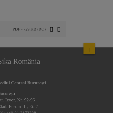
PDF - 729 KB (RO)
Sika România
ediul Central București
ucurești
tr. Izvor, Nr. 92-96
lad. Forum III, Et. 7
el: +40 21 3173338