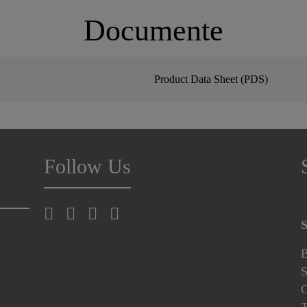
Documente
Product Data Sheet (PDS)
Follow Us
S
B
S
C
T