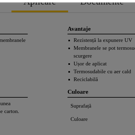
Aplicare
Documente
Avantaje
u membranele
Rezistență la expunere UV
Membranele se pot termosuda
scurgere
Ușor de aplicat
Termosudabile cu aer cald
Reciclabilă
Culoare
iunea
Suprafață
de carton.
Culoare