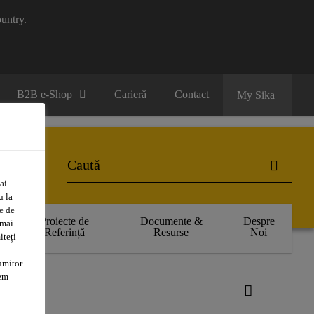
untry.
B2B e-Shop
Carieră
Contact
My Sika
ai
u la
e de
Proiecte de
Documente &
Despre
 mai
Referință
Resurse
Noi
iteți
umitor
tem