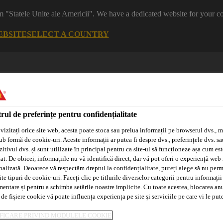
m "Statele Unite ale Americii". We have a dedicated website for your co
EBSITE
SELECT A COUNTRY
rul de preferințe pentru confidențialitate
vizitați orice site web, acesta poate stoca sau prelua informații pe browserul dvs., m
ub formă de cookie-uri. Aceste informații ar putea fi despre dvs., preferințele dvs. sa
itivul dvs. și sunt utilizate în principal pentru ca site-ul să funcționeze așa cum est
Sisteme
Distribuitori/Aplicatori
Tehnologia
at. De obicei, informațiile nu vă identifică direct, dar vă pot oferi o experiență web
Adeplast
Autorizați
Purform®
nalizată. Deoarece vă respectăm dreptul la confidențialitate, puteți alege să nu perm
e tipuri de cookie-uri. Faceți clic pe titlurile diverselor categorii pentru informații
mentare și pentru a schimba setările noastre implicite. Cu toate acestea, blocarea an
 de fișiere cookie vă poate influența experiența pe site și serviciile pe care vi le pu
suri
Membrane sintetice
Accesorii PVC
S-Drain PVC
FICARE PRIVIND MODULELE COOKIE