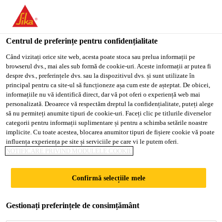
You are accessing "Sika Romania", it seems you are accessing it
from "Statele Unite ale Americii". We have a dedicated website
for your country.
Centrul de preferințe pentru confidențialitate
Soluții pentru Construcții
...
Sika®-4a
TO
Când vizitați orice site web, acesta poate stoca sau prelua informații pe
STAY ON THE SIKA
SELECT A
browserul dvs., mai ales sub formă de cookie-uri. Aceste informații ar putea fi
SIKA
ROMANIA WEBSITE
COUNTRY
despre dvs., preferințele dvs. sau la dispozitivul dvs. și sunt utilizate în
USA
principal pentru ca site-ul să funcționeze așa cum este de așteptat. De obicei,
informațiile nu vă identifică direct, dar vă pot oferi o experiență web mai
personalizată. Deoarece vă respectăm dreptul la confidențialitate, puteți alege
Sika®-4a
Sika Romania
să nu permiteți anumite tipuri de cookie-uri. Faceți clic pe titlurile diverselor
categorii pentru informații suplimentare și pentru a schimba setările noastre
implicite. Cu toate acestea, blocarea anumitor tipuri de fișiere cookie vă poate
ADITIV DE IMPERMEABILIZARE CU
influența experiența pe site și serviciile pe care vi le putem oferi.
NOTIFICARE PRIVIND MODULELE COOKIE
ÎNTĂRIRE RAPIDĂ
Sika®-4a este un aditiv de impermeabilizare cu
Confirmă selecțiile mele
întărire rapidă. Atunci când este amestecat cu ciment
Portland obişnuit şi cu apă, intră rapid în priză şi
Gestionați preferințele de consimțământ
etanşează zonele cu infiltraţii severe prin elemente