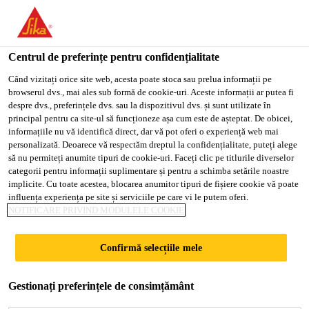
You are accessing "Sika Romania", it seems you are accessing it
from "Statele Unite ale Americii". We have a dedicated website
for your country.
Centrul de preferințe pentru confidențialitate
Soluții pentru Construcții
...
Sikaplan® WT 4220-18 
TO
Când vizitați orice site web, acesta poate stoca sau prelua informații pe
STAY ON THE SIKA
SELECT A
browserul dvs., mai ales sub formă de cookie-uri. Aceste informații ar putea fi
SIKA
ROMANIA WEBSITE
COUNTRY
despre dvs., preferințele dvs. sau la dispozitivul dvs. și sunt utilizate în
USA
principal pentru ca site-ul să funcționeze așa cum este de așteptat. De obicei,
informațiile nu vă identifică direct, dar vă pot oferi o experiență web mai
personalizată. Deoarece vă respectăm dreptul la confidențialitate, puteți alege
Sikaplan® WT
Sika Romania
să nu permiteți anumite tipuri de cookie-uri. Faceți clic pe titlurile diverselor
categorii pentru informații suplimentare și pentru a schimba setările noastre
4220-18 H
implicite. Cu toate acestea, blocarea anumitor tipuri de fișiere cookie vă poate
influența experiența pe site și serviciile pe care vi le putem oferi.
NOTIFICARE PRIVIND MODULELE COOKIE
Membrana FPO-PE
Dimensiuni: 2,0 m x 20,0 m x 1,8 mm
Confirmă selecțiile mele
Greutate kg/mp: 1,67
Gestionați preferințele de consimțământ
Nu contine solventi, fungicide, metale grele,