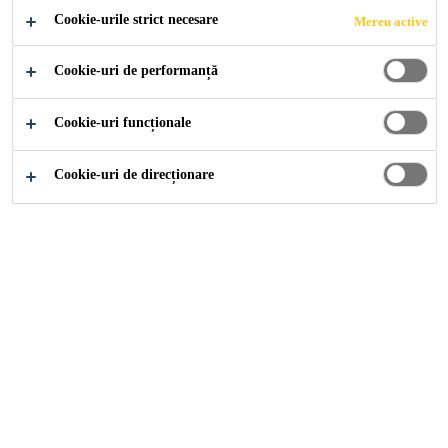
Cookie-urile strict necesare
Mereu active
halogen sau plastifianti
Este aprobata pentru contactul cu apa potabila
Cookie-uri de performanță
Rezistenta la actiunea microbilor
Cookie-uri funcționale
General
Cookie-uri de direcționare
Utilizare
Membrana FPO-PE,pentru executia detaliilor la bazinele
de apa potabila
Avantaje
Nu contine solventi, fungicide, metale grele, halogen
sau plastifianti