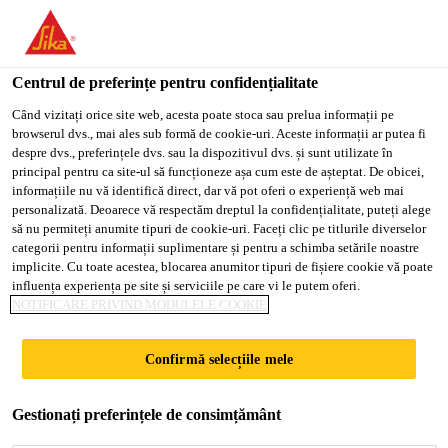
You are accessing "Sika Romania", it seems you are accessing it
from "Statele Unite ale Americii". We have a dedicated website
for your country.
Centrul de preferințe pentru confidențialitate
Soluții pentru Construcții
...
Sika® SealTape S
TO
Când vizitați orice site web, acesta poate stoca sau prelua informații pe
STAY ON THE SIKA
SELECT A
browserul dvs., mai ales sub formă de cookie-uri. Aceste informații ar putea fi
SIKA
ROMANIA WEBSITE
COUNTRY
despre dvs., preferințele dvs. sau la dispozitivul dvs. și sunt utilizate în
USA
principal pentru ca site-ul să funcționeze așa cum este de așteptat. De obicei,
informațiile nu vă identifică direct, dar vă pot oferi o experiență web mai
personalizată. Deoarece vă respectăm dreptul la confidențialitate, puteți alege
Sika® SealTape S
Sika Romania
să nu permiteți anumite tipuri de cookie-uri. Faceți clic pe titlurile diverselor
categorii pentru informații suplimentare și pentru a schimba setările noastre
implicite. Cu toate acestea, blocarea anumitor tipuri de fișiere cookie vă poate
Banda: elastomer termoplastic
influența experiența pe site și serviciile pe care vi le putem oferi.
NOTIFICARE PRIVIND MODULELE COOKIE
Armatura: tesatura din poliester
Confirmă selecțiile mele
Elasticitate ridicata
Hidroizolanta
Gestionați preferințele de consimțământ
Rezistente chimice bune