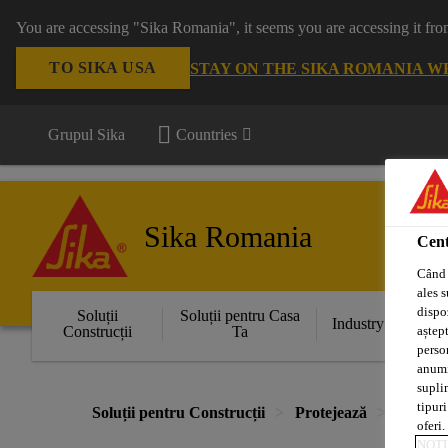
You are accessing "Sika Romania", it seems you are accessing it fro
TO SIKA USA
STAY ON THE SIKA ROMANIA W
Grupul Sika
Countries
Sika Romania
Cent
Când 
ales s
dispoz
Soluții
Soluții pentru Casa
Industry
aștept
Construcții
Ta
perso
anumit
supli
tipuri
Soluții pentru Construcții
Protejează
Imperm
oferi.
NOTI