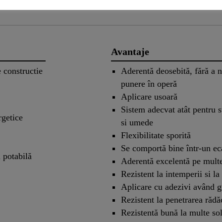
Avantaje
e constructie
Aderentă deosebită, fără a n
punere în operă
Aplicare usoară
Sistem adecvat atât pentru s
rgetice
si umede
Flexibilitate sporită
Se comportă bine într-un ec
ă potabilă
Aderentă excelentă pe multe
Rezistent la intemperii si la
Aplicare cu adezivi având g
Rezistent la penetrarea rădă
Rezistentă bună la multe sol