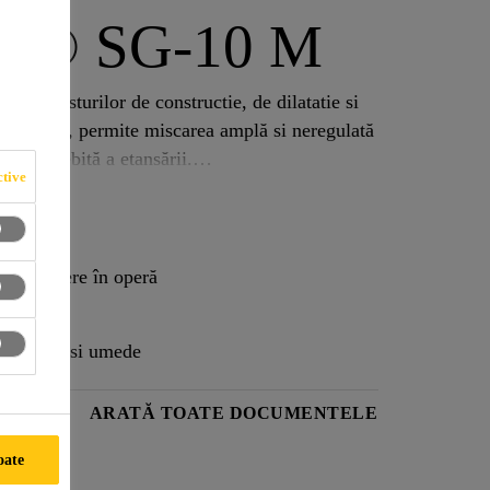
lex® SG-10 M
area rosturilor de constructie, de dilatatie si
cat pe rost, permite miscarea amplă si neregulată
tea deosebită a etansării.
tive
tă, flexibilă (FPO), cu aderentă deosebită.
ul de punere în operă
cate, cât si umede
ITATE
ARATĂ TOATE DOCUMENTELE
oate