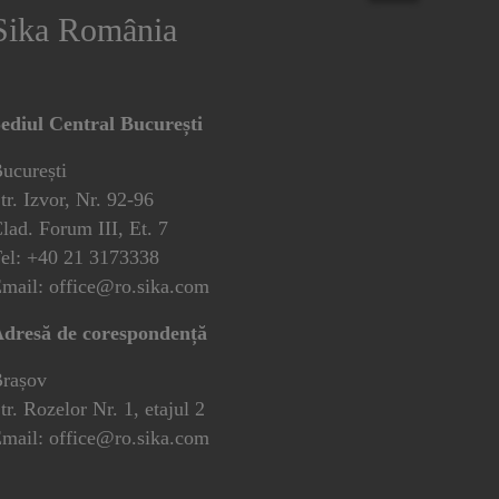
Sika România
ediul Central București
ucurești
tr. Izvor, Nr. 92-96
lad. Forum III, Et. 7
el: +40 21 3173338
mail: office@ro.sika.com
dresă de corespondență
rașov
tr. Rozelor Nr. 1, etajul 2
mail: office@ro.sika.com