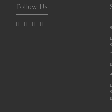
Follow Us
S
B
S
C
T
E
A
B
S
E