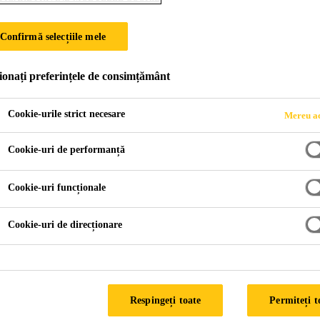
Sikadur-Combif
Confirmă selecțiile mele
Face parte din sistem de înaltă performantă pentru etans
ionați preferințele de consimțământ
de legătură, precum si pentru sigilarea fisurilor. Apli
pe mai multe directii, mentinând în acelasi timp calita
Cookie-urile strict necesare
Mereu ac
Bandă hidroizolantă realizată din poliolefină modifica
Mai mult +
Cookie-uri de performanță
Aderentă deosebită, fără a necesita activare la loc
Cookie-uri funcționale
Aplicare usoară
Cookie-uri de direcționare
Sistem adecvat atât pentru suprafetele din beton us
FIȘĂ DE SECUR
Respingeți toate
Permiteți t