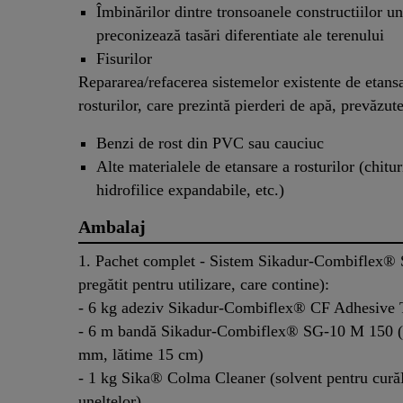
Îmbinărilor dintre tronsoanele constructiilor u
preconizează tasări diferentiate ale terenului
Fisurilor
Repararea/refacerea sistemelor existente de etans
rosturilor, care prezintă pierderi de apă, prevăzut
Benzi de rost din PVC sau cauciuc
Alte materialele de etansare a rosturilor (chitu
hidrofilice expandabile, etc.)
Ambalaj
1. Pachet complet - Sistem Sikadur-Combiflex® 
pregătit pentru utilizare, care contine):
- 6 kg adeziv Sikadur-Combiflex® CF Adhesive 
- 6 m bandă Sikadur-Combiflex® SG-10 M 150 (
mm, lătime 15 cm)
- 1 kg Sika® Colma Cleaner (solvent pentru cur
uneltelor)