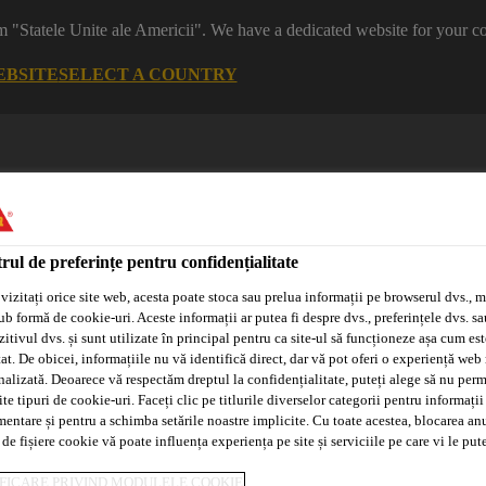
m "Statele Unite ale Americii". We have a dedicated website for your co
EBSITE
SELECT A COUNTRY
rul de preferințe pentru confidențialitate
vizitați orice site web, acesta poate stoca sau prelua informații pe browserul dvs., m
ub formă de cookie-uri. Aceste informații ar putea fi despre dvs., preferințele dvs. sa
itivul dvs. și sunt utilizate în principal pentru ca site-ul să funcționeze așa cum est
Sisteme
Distribuitori/Aplicatori
Tehnologia
at. De obicei, informațiile nu vă identifică direct, dar vă pot oferi o experiență web
Adeplast
Autorizați
Purform®
nalizată. Deoarece vă respectăm dreptul la confidențialitate, puteți alege să nu perm
e tipuri de cookie-uri. Faceți clic pe titlurile diverselor categorii pentru informații
mentare și pentru a schimba setările noastre implicite. Cu toate acestea, blocarea an
 de fișiere cookie vă poate influența experiența pe site și serviciile pe care vi le pu
eabilizare
Rosturi
Sikadur-Combiflex® SG-10 M
FICARE PRIVIND MODULELE COOKIE