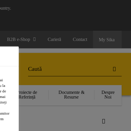
untry.
B2B e-Shop
Carieră
Contact
My Sika
ai
u la
e de
Proiecte de
Documente &
Despre
 mai
Referință
Resurse
Noi
iteți
umitor
tem