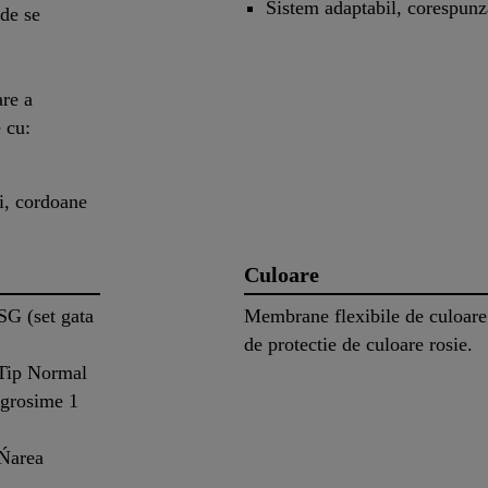
Sistem adaptabil, corespunză
nde se
are a
e cu:
ri, cordoane
Culoare
SG (set gata
Membrane flexibile de culoare 
de protectie de culoare rosie.
Tip Normal
grosime 1
ăŃarea