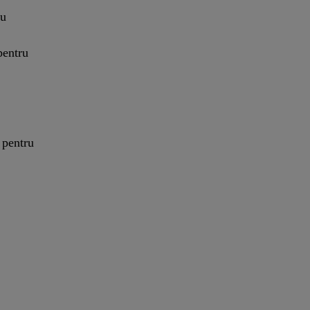
au
pentru
 pentru