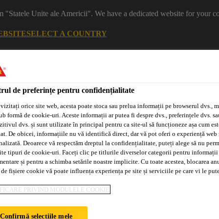
m "Statele Unite ale Americii". We have a dedicated website for your co
EBSITE
SELECT A COUNTRY
rul de preferințe pentru confidențialitate
vizitați orice site web, acesta poate stoca sau prelua informații pe browserul dvs., m
ub formă de cookie-uri. Aceste informații ar putea fi despre dvs., preferințele dvs. sa
itivul dvs. și sunt utilizate în principal pentru ca site-ul să funcționeze așa cum est
at. De obicei, informațiile nu vă identifică direct, dar vă pot oferi o experiență web
nalizată. Deoarece vă respectăm dreptul la confidențialitate, puteți alege să nu perm
e tipuri de cookie-uri. Faceți clic pe titlurile diverselor categorii pentru informații
Sisteme
Distribuitori/Aplicatori
Tehnologia
mentare și pentru a schimba setările noastre implicite. Cu toate acestea, blocarea an
Adeplast
Autorizați
Purform®
 de fișiere cookie vă poate influența experiența pe site și serviciile pe care vi le pu
FICARE PRIVIND MODULELE COOKIE
RU EXTERIOR
Confirmă selecțiile mele