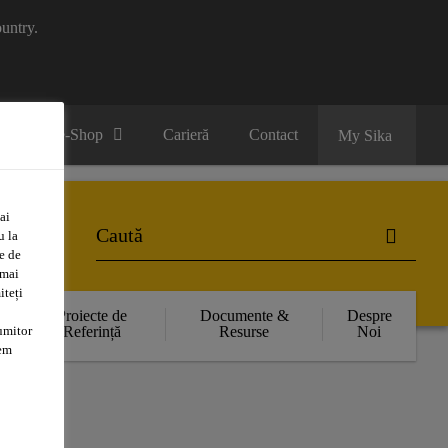
untry.
B2B e-Shop
Carieră
Contact
My Sika
ai
u la
e de
 mai
iteți
Proiecte de
Documente &
Despre
umitor
Referință
Resurse
Noi
tem