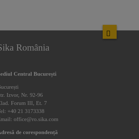
Sika România
ediul Central București
ucurești
tr. Izvor, Nr. 92-96
lad. Forum III, Et. 7
el: +40 21 3173338
mail: office@ro.sika.com
dresă de corespondență