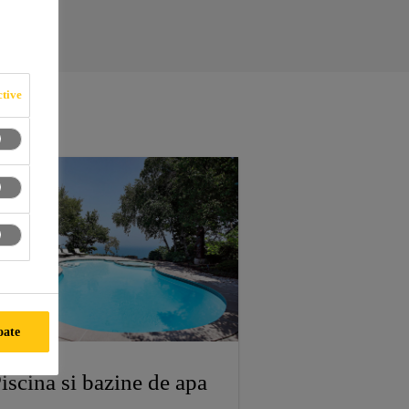
tive
oate
iscina si bazine de apa