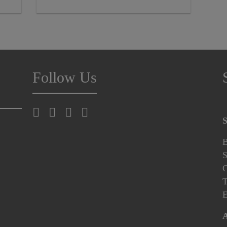
Follow Us
S
B
S
C
T
E
A