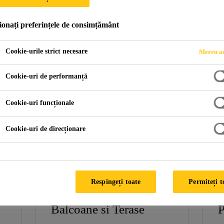
ionați preferințele de consimțământ
exterior
Cookie-urile strict necesare
Mereu ac
Cookie-uri de performanță
Cookie-uri funcționale
Cookie-uri de direcționare
Respingeți toate
Permiteți t
Balcoane si Terase
P