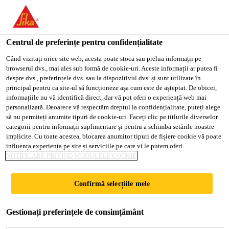
You are accessing "Sika Romania", it seems you are accessing it
from "Statele Unite ale Americii". We have a dedicated website
for your country.
Centrul de preferințe pentru confidențialitate
Soluții pentru proiecte rezidențiale
...
Sika® Sanisil®
TO
Când vizitați orice site web, acesta poate stoca sau prelua informații pe
STAY ON THE SIKA
SELECT A
browserul dvs., mai ales sub formă de cookie-uri. Aceste informații ar putea fi
SIKA
ROMANIA WEBSITE
COUNTRY
despre dvs., preferințele dvs. sau la dispozitivul dvs. și sunt utilizate în
USA
principal pentru ca site-ul să funcționeze așa cum este de așteptat. De obicei,
informațiile nu vă identifică direct, dar vă pot oferi o experiență web mai
personalizată. Deoarece vă respectăm dreptul la confidențialitate, puteți alege
Sika® Sanisil®
Sika Romania
să nu permiteți anumite tipuri de cookie-uri. Faceți clic pe titlurile diverselor
categorii pentru informații suplimentare și pentru a schimba setările noastre
implicite. Cu toate acestea, blocarea anumitor tipuri de fișiere cookie vă poate
Sanisil® este un sigilant siliconic monocomponent
influența experiența pe site și serviciile pe care vi le putem oferi.
NOTIFICARE PRIVIND MODULELE COOKIE
cu întărire acetoxi , pentru aplicatii exterioare si
interioare.
Confirmă selecțiile mele
Rezistenta pe termen lung la ciuperci si mucegai
Gestionați preferințele de consimțământ
Rezistenta excelentă la UV si conditii climatice