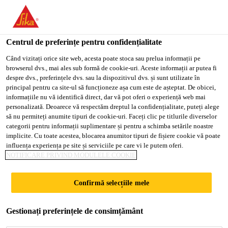
You are accessing "Sika Romania", it seems you are accessing it
from "Statele Unite ale Americii". We have a dedicated website
for your country.
Centrul de preferințe pentru confidențialitate
Soluții pentru proiecte rezidențiale
...
Sikasil® WS-60
TO
Când vizitați orice site web, acesta poate stoca sau prelua informații pe
STAY ON THE SIKA
SELECT A
browserul dvs., mai ales sub formă de cookie-uri. Aceste informații ar putea fi
SIKA
ROMANIA WEBSITE
COUNTRY
despre dvs., preferințele dvs. sau la dispozitivul dvs. și sunt utilizate în
USA
principal pentru ca site-ul să funcționeze așa cum este de așteptat. De obicei,
informațiile nu vă identifică direct, dar vă pot oferi o experiență web mai
personalizată. Deoarece vă respectăm dreptul la confidențialitate, puteți alege
Sikasil® WS-605 S
Sika Romania
să nu permiteți anumite tipuri de cookie-uri. Faceți clic pe titlurile diverselor
categorii pentru informații suplimentare și pentru a schimba setările noastre
implicite. Cu toate acestea, blocarea anumitor tipuri de fișiere cookie vă poate
Sigilant siliconic de înaltă performanță,
influența experiența pe site și serviciile pe care vi le putem oferi.
NOTIFICARE PRIVIND MODULELE COOKIE
rezistent la intemperii, cu marcaj CE
Sikasil® WS-605 S este un etanșant siliconic
Confirmă selecțiile mele
rezistent, cu întărire neutră, cu capacitate mare de
preluare a mișcărilor și aderență excelentă pe o gamă
Gestionați preferințele de consimțământ
largă de substraturi. Nu lasă reziduuri pe substraturi