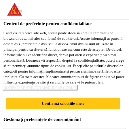
You are accessing "Sika Romania", it seems you are accessing it
from "Statele Unite ale Americii". We have a dedicated website
EDELPUTZ
for your country.
Centrul de preferințe pentru confidențialitate
TO
Când vizitați orice site web, acesta poate stoca sau prelua informații pe
STAY ON THE SIKA
SELECT A
browserul dvs., mai ales sub formă de cookie-uri. Aceste informații ar putea fi
Adeplast
Mortare Uscate
Tencuieli decorative
SIKA
ROMANIA WEBSITE
COUNTRY
despre dvs., preferințele dvs. sau la dispozitivul dvs. și sunt utilizate în
USA
principal pentru ca site-ul să funcționeze așa cum este de așteptat. De obicei,
informațiile nu vă identifică direct, dar vă pot oferi o experiență web mai
personalizată. Deoarece vă respectăm dreptul la confidențialitate, puteți alege
Sika Romania
să nu permiteți anumite tipuri de cookie-uri. Faceți clic pe titlurile diverselor
categorii pentru informații suplimentare și pentru a schimba setările noastre
implicite. Cu toate acestea, blocarea anumitor tipuri de fișiere cookie vă poate
influența experiența pe site și serviciile pe care vi le putem oferi.
NOTIFICARE PRIVIND MODULELE COOKIE
Confirmă selecțiile mele
Gestionați preferințele de consimțământ