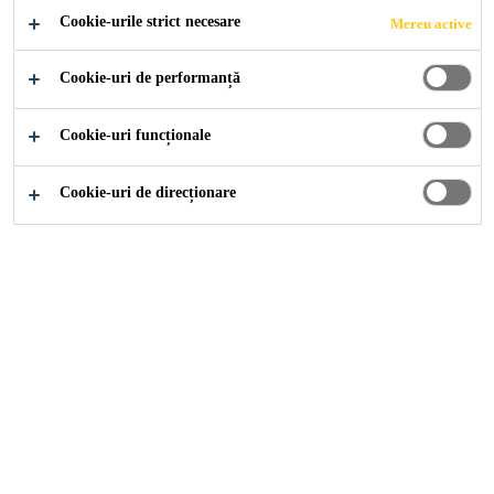
Cookie-urile strict necesare
Mereu active
Cookie-uri de performanță
Cookie-uri funcționale
Cookie-uri de direcționare
Edelputz
Tencuială decorativă minerală cu aplicare la interior sau
exterior, pentru finisarea tencuielilor minerale
lucrabilitate ușoară, aderență ridicată, rezistență la intemperii
FIȘĂ TEHNICĂ PRODUS
ARATĂ TOATE DOCUMENTELE