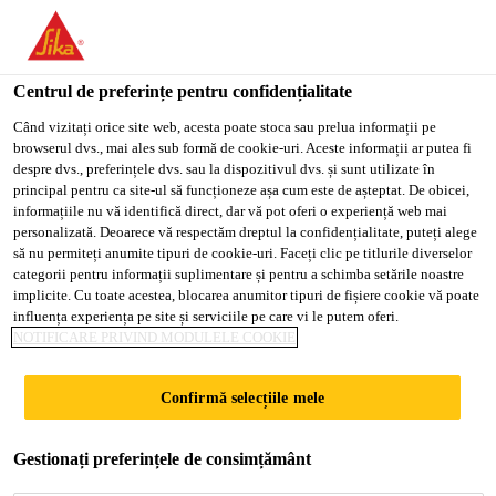
You are accessing "Sika Romania", it seems you are accessing it
from "Statele Unite ale Americii". We have a dedicated website
EPS 50-
for your country.
Centrul de preferințe pentru confidențialitate
TO
Când vizitați orice site web, acesta poate stoca sau prelua informații pe
POLISTIREN
STAY ON THE SIKA
SELECT A
browserul dvs., mai ales sub formă de cookie-uri. Aceste informații ar putea fi
SIKA
ROMANIA WEBSITE
COUNTRY
despre dvs., preferințele dvs. sau la dispozitivul dvs. și sunt utilizate în
USA
principal pentru ca site-ul să funcționeze așa cum este de așteptat. De obicei,
EXPANDAT
informațiile nu vă identifică direct, dar vă pot oferi o experiență web mai
personalizată. Deoarece vă respectăm dreptul la confidențialitate, puteți alege
Sika Romania
să nu permiteți anumite tipuri de cookie-uri. Faceți clic pe titlurile diverselor
Adeplast
Polistiren
Polistiren pentru interior
categorii pentru informații suplimentare și pentru a schimba setările noastre
implicite. Cu toate acestea, blocarea anumitor tipuri de fișiere cookie vă poate
influența experiența pe site și serviciile pe care vi le putem oferi.
NOTIFICARE PRIVIND MODULELE COOKIE
Confirmă selecțiile mele
Gestionați preferințele de consimțământ