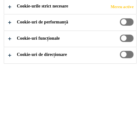
Cookie-urile strict necesare
Mereu active
Cookie-uri de performanță
Cookie-uri funcționale
Cookie-uri de direcționare
EPS 50-polistiren
expandat
Placi termoizolante din granule de polistiren expandat pentru
interior - ADEPLAST EPS 50
izolare termica, izolare fonica, economie, eficienta
FIȘĂ TEHNICĂ PRODUS