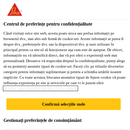
You are accessing "Sika Romania", it seems you are accessing it
from "Statele Unite ale Americii". We have a dedicated website
for your country.
Centrul de preferințe pentru confidențialitate
TO
Când vizitați orice site web, acesta poate stoca sau prelua informații pe
STAY ON THE SIKA
SELECT A
browserul dvs., mai ales sub formă de cookie-uri. Aceste informații ar putea fi
SIKA
ROMANIA WEBSITE
COUNTRY
despre dvs., preferințele dvs. sau la dispozitivul dvs. și sunt utilizate în
USA
principal pentru ca site-ul să funcționeze așa cum este de așteptat. De obicei,
informațiile nu vă identifică direct, dar vă pot oferi o experiență web mai
personalizată. Deoarece vă respectăm dreptul la confidențialitate, puteți alege
Sika Romania
să nu permiteți anumite tipuri de cookie-uri. Faceți clic pe titlurile diverselor
categorii pentru informații suplimentare și pentru a schimba setările noastre
implicite. Cu toate acestea, blocarea anumitor tipuri de fișiere cookie vă poate
influența experiența pe site și serviciile pe care vi le putem oferi.
NOTIFICARE PRIVIND MODULELE COOKIE
AMORSĂ
Confirmă selecțiile mele
Gestionați preferințele de consimțământ