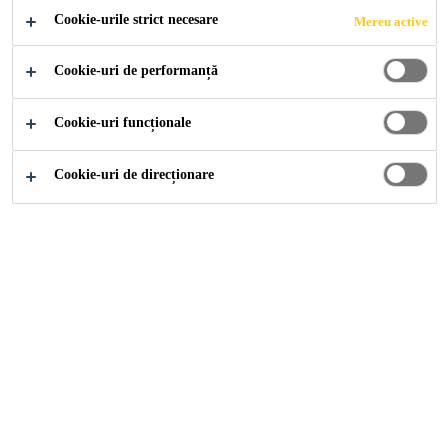
Cookie-urile strict necesare
Mereu active
Cookie-uri de performanță
Soluții pentru Construcții
...
Amorsă
Cookie-uri funcționale
Cookie-uri de direcționare
Sikafloor®-156
Amorsă epoxidică bicomponentă, liant pentru mortar de
nivelare şi reparaţii
Sikafloor®-150
Amorsă epoxidică, mortar de nivelare și șapă de mortar cu