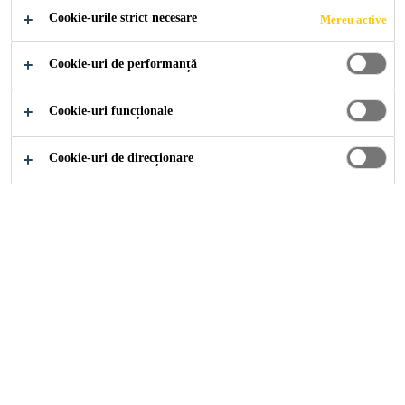
Mai mult +
cuarțos de diferite sorturi. Grosimile pot varia de la
Cookie-urile strict necesare
Mereu active
0,6 mm la 3,0 mm. Pentru condiții de uzură medie-
grea.Utilizări la interior.
Fără rosturi și igienice
Cookie-uri de performanță
Rezistențe mecanice și chimice bune
Cookie-uri funcționale
Aplicare ușoară
Cookie-uri de direcționare