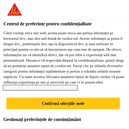
You are accessing "Sika Romania", it seems you are accessing it
from "Statele Unite ale Americii". We have a dedicated website
for your country.
Centrul de preferințe pentru confidențialitate
Soluții pentru Construcții
...
Sikafloor®-264 N
TO
Când vizitați orice site web, acesta poate stoca sau prelua informații pe
STAY ON THE SIKA
SELECT A
browserul dvs., mai ales sub formă de cookie-uri. Aceste informații ar putea fi
SIKA
ROMANIA WEBSITE
COUNTRY
despre dvs., preferințele dvs. sau la dispozitivul dvs. și sunt utilizate în
USA
principal pentru ca site-ul să funcționeze așa cum este de așteptat. De obicei,
informațiile nu vă identifică direct, dar vă pot oferi o experiență web mai
personalizată. Deoarece vă respectăm dreptul la confidențialitate, puteți alege
Sikafloor®-264 N
Sika Romania
să nu permiteți anumite tipuri de cookie-uri. Faceți clic pe titlurile diverselor
categorii pentru informații suplimentare și pentru a schimba setările noastre
implicite. Cu toate acestea, blocarea anumitor tipuri de fișiere cookie vă poate
Acoperire epoxidică groasă netedă și strat
influența experiența pe site și serviciile pe care vi le putem oferi.
NOTIFICARE PRIVIND MODULELE COOKIE
de sigilare pentru pardoseli
Sikafloor®-264 N este o rășină epoxidică colorată
Confirmă selecțiile mele
care poate asigura un finisaj rezistent la uzură
intensă, fără rosturi, cu mentenanță redusă, neted
Gestionați preferințele de consimțământ
lucios sau antiderapant prin împrăștiere de nisip