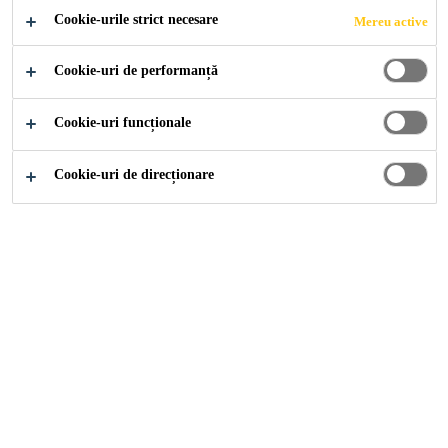
Cookie-urile strict necesare
Mereu active
Cookie-uri de performanță
Soluții pentru Construcții
...
Sigilari
Cookie-uri funcționale
Cookie-uri de direcționare
Sikafloor®-304 W
Strat de sigilare poliuretanic, pe bază de apă, transparent, mat
Sikafloor®-305 W
Strat de sigilare poliuretanic, bicomponent, pe bază de apa,