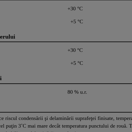
+30 °C
+5 °C
erului
+30 °C
+5 °C
i
80 % u.r.
e riscul condensării şi delaminării suprafeţei finisate, tempera
u cel puţin 3˚C mai mare decât temperatura punctului de rouă. 