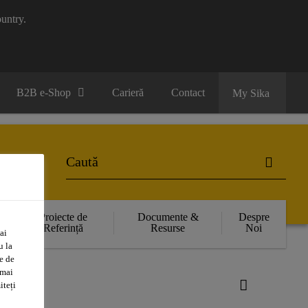
untry.
B2B e-Shop
Carieră
Contact
My Sika
Proiecte de
Documente &
Despre
Referință
Resurse
Noi
ai
u la
e de
 mai
iteți