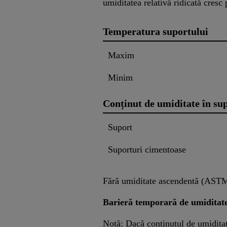
umiditatea relativă ridicată cresc 
Temperatura suportului
Maxim
Minim
Conținut de umiditate în su
Suport
Suporturi cimentoase
Fără umiditate ascendentă (ASTM 
Barieră temporară de umiditat
Notă: Dacă conținutul de umiditat