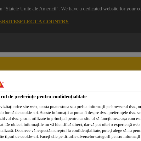
m "Statele Unite ale Americii". We have a dedicated website for your co
EBSITE
SELECT A COUNTRY
rul de preferințe pentru confidențialitate
Sisteme
Distribuitori/Aplicatori
Tehnologia
Adeplast
Autorizați
Purform®
vizitați orice site web, acesta poate stoca sau prelua informații pe browserul dvs., m
ub formă de cookie-uri. Aceste informații ar putea fi despre dvs., preferințele dvs. sa
itivul dvs. și sunt utilizate în principal pentru ca site-ul să funcționeze așa cum est
at. De obicei, informațiile nu vă identifică direct, dar vă pot oferi o experiență web
i
Sigilari
Sikafloor®-2640
nalizată. Deoarece vă respectăm dreptul la confidențialitate, puteți alege să nu perm
e tipuri de cookie-uri. Faceți clic pe titlurile diverselor categorii pentru informații