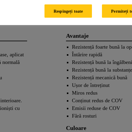
Aplicare
Documente
Respingeți toate
Permiteți t
Avantaje
Rezistență foarte bună la op
ase, aplicat
Întărire rapidă
ră normală
Rezistență bună la îngălben
Rezistență bună la substanț
u
Rezistență mecanică bună
Ușor de întreținut
Miros redus
interioare.
Conținut redus de COV
ioniști cu
Emisii reduse de COV
Fără rosturi
Culoare