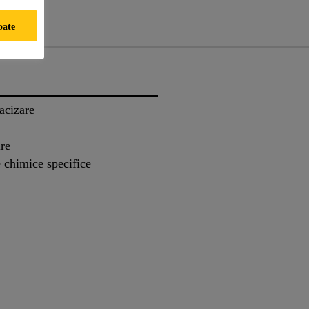
oate
acizare
ire
e chimice specifice