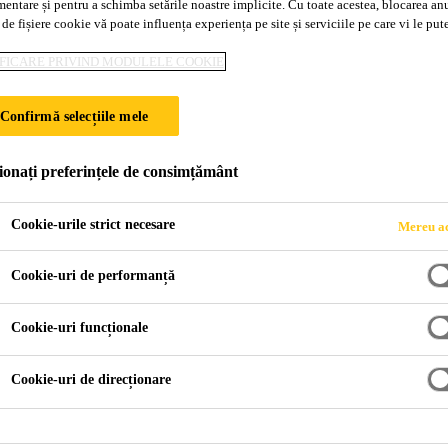
mentare și pentru a schimba setările noastre implicite. Cu toate acestea, blocarea an
Sikafloor®-2640
 de fișiere cookie vă poate influența experiența pe site și serviciile pe care vi le pu
FICARE PRIVIND MODULELE COOKIE
Acoperire epoxidică și strat de sigilare cu î
Confirmă selecțiile mele
Sikafloor®-2640 este o rășină epoxidică cu întărire ra
ca acoperire și strat de sigilare pentru pardoseli. Oferă
ionați preferințele de consimțământ
ușor de întreținut, și antiderapant atunci când este pre
Cookie-urile strict necesare
Mereu ac
Rezistență foarte bună la opacizare
Cookie-uri de performanță
Întărire rapidă
Cookie-uri funcționale
Rezistență bună la îngălbenire
Cookie-uri de direcționare
FIȘĂ TEHNICĂ P