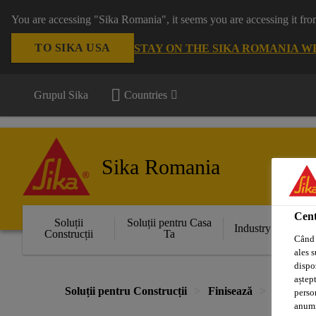
You are accessing "Sika Romania", it seems you are accessing it fro
TO SIKA USA
STAY ON THE SIKA ROMANIA W
Grupul Sika
Countries
Sika Romania
Cent
Soluții
Soluții pentru Casa
Industry
Construcții
Ta
Când 
ales s
dispoz
aștept
Soluții pentru Construcții
Finisează
Pardosel
perso
anumit