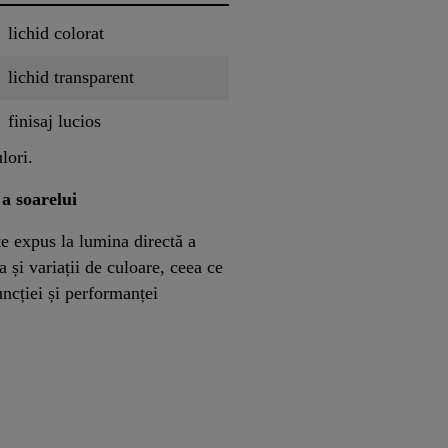
lichid colorat
lichid transparent
finisaj lucios
lori.
a soarelui
e expus la lumina directă a
 și variații de culoare, ceea ce
uncției și performanței