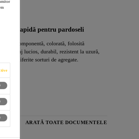
umitor
tem
ntărire rapidă pentru pardoseli
pidă, bicomponentă, colorată, folosită
 un finisaj lucios, durabil, rezistent la uzură,
sărat cu diferite sorturi de agregate.
tive
RODUS
ARATĂ TOATE DOCUMENTELE