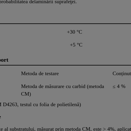
probabilitatea delaminării suprafeţei.
+30 °C
+5 °C
port
Metoda de testare
Conținut
Metoda de măsurare cu carbid (metoda
≤ 4 %
CM)
D4263, testul cu folia de polietilenă)
e
e al substratului, măsurat prin metoda CM, este > 4%, aplicaț