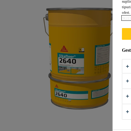
supli
tipuri
oferi.
NOTI
Gest