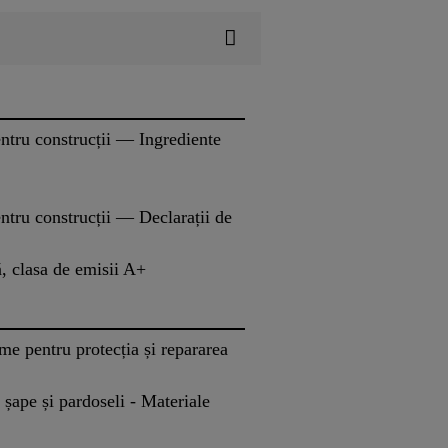
ntru construcții — Ingrediente
tru construcții — Declarații de
, clasa de emisii A+
e pentru protecția și repararea
șape și pardoseli - Materiale