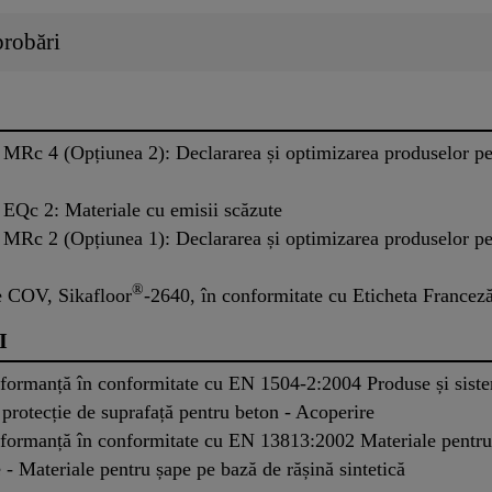
probări
MRc 4 (Opțiunea 2): Declararea și optimizarea produselor pe
EQc 2: Materiale cu emisii scăzute
MRc 2 (Opțiunea 1): Declararea și optimizarea produselor pen
®
de COV, Sikafloor
-2640, în conformitate cu Eticheta Franceză
I
rformanță în conformitate cu EN 1504-2:2004 Produse și sistem
 protecție de suprafață pentru beton - Acoperire
rformanță în conformitate cu EN 13813:2002 Materiale pentru 
e - Materiale pentru șape pe bază de rășină sintetică