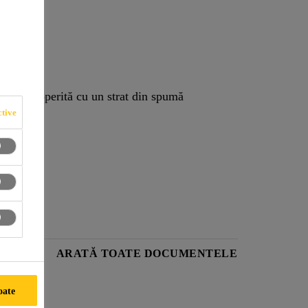
 este acoperită cu un strat din spumă
tive
RODUS
ARATĂ TOATE DOCUMENTELE
oate