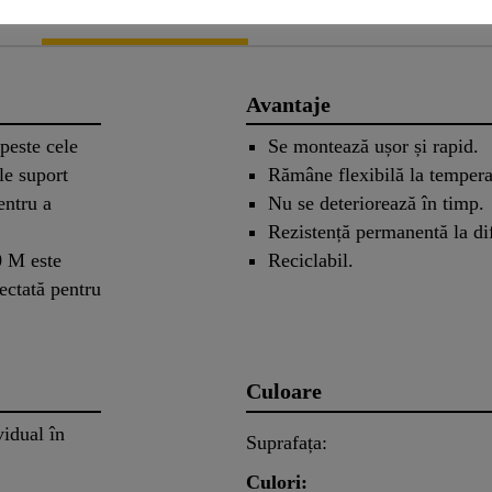
Aplicare
Documente
Avantaje
peste cele
Se montează ușor și rapid.
le suport
Rămâne flexibilă la tempera
entru a
Nu se deteriorează în timp.
Rezistență permanentă la di
0 M este
Reciclabil.
iectată pentru
Culoare
idual în
Suprafața:
Culori: