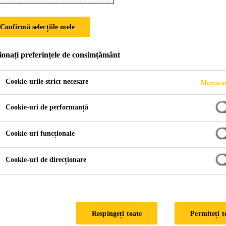
00 M
Confirmă selecțiile mele
 DE VAPORI
ionați preferințele de consimțământ
fuziei de vapori pe baza de polietilenă (PE). Partea inferioară
Cookie-urile strict necesare
Mereu ac
e prevăzută cu bandă butilică.
Cookie-uri de performanță
Cookie-uri funcționale
Cookie-uri de direcționare
FIȘĂ TEHNICĂ P
Respingeți toate
Permiteți t