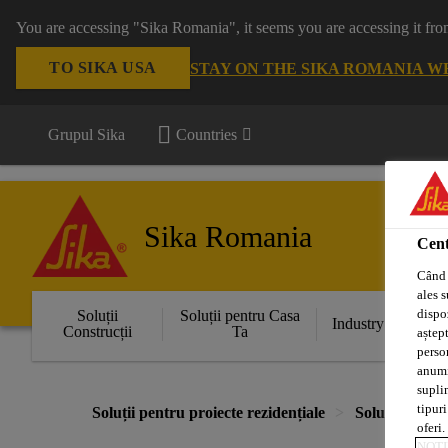
You are accessing "Sika Romania", it seems you are accessing it fro
TO SIKA USA
STAY ON THE SIKA ROMANIA W
Grupul Sika
Countries
Sika Romania
Cent
Când 
ales s
dispoz
Soluții
Soluții pentru Casa
Industry
Construcții
Ta
aștept
perso
anumit
supli
tipuri
Soluții pentru proiecte rezidențiale
Soluții pentru
oferi.
NOTI