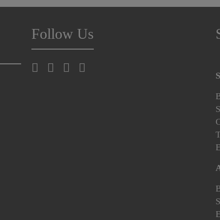
Follow Us
S
B
S
C
T
E
A
B
S
E