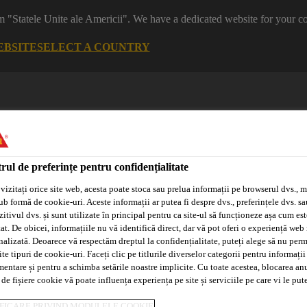
m "Statele Unite ale Americii". We have a dedicated website for your co
EBSITE
SELECT A COUNTRY
rul de preferințe pentru confidențialitate
vizitați orice site web, acesta poate stoca sau prelua informații pe browserul dvs., m
ub formă de cookie-uri. Aceste informații ar putea fi despre dvs., preferințele dvs. sa
itivul dvs. și sunt utilizate în principal pentru ca site-ul să funcționeze așa cum est
Sisteme
Distribuitori/Aplicatori
Tehnologia
Adeplast
Autorizați
Purform®
at. De obicei, informațiile nu vă identifică direct, dar vă pot oferi o experiență web
nalizată. Deoarece vă respectăm dreptul la confidențialitate, puteți alege să nu perm
e tipuri de cookie-uri. Faceți clic pe titlurile diverselor categorii pentru informații
mentare și pentru a schimba setările noastre implicite. Cu toate acestea, blocarea an
 de fișiere cookie vă poate influența experiența pe site și serviciile pe care vi le pu
 exterior
Balcoane si Terase
Terasa verde
Sarnavap®-3
FICARE PRIVIND MODULELE COOKIE