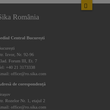
Sika România
ediul Central București
ucurești
tr. Izvor, Nr. 92-96
lad. Forum III, Et. 7
el: +40 21 3173338
mail: office@ro.sika.com
dresă de corespondență
rașov
tr. Rozelor Nr. 1, etajul 2
mail: office@ro.sika.com