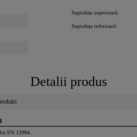
Suprafața superioară:
Suprafața inferioară:
Detalii produs
probări
I
lui EN 13984.