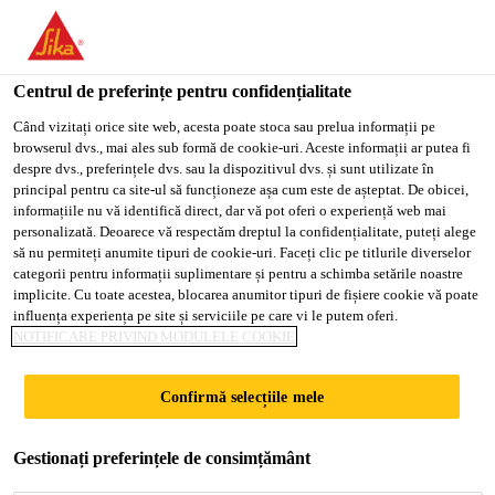
You are accessing "Sika Romania", it seems you are accessing it
from "Statele Unite ale Americii". We have a dedicated website
for your country.
Centrul de preferințe pentru confidențialitate
Soluții pentru proiecte rezidențiale
...
SikaMembran® 
TO
Când vizitați orice site web, acesta poate stoca sau prelua informații pe
STAY ON THE SIKA
SELECT A
browserul dvs., mai ales sub formă de cookie-uri. Aceste informații ar putea fi
SIKA
ROMANIA WEBSITE
COUNTRY
despre dvs., preferințele dvs. sau la dispozitivul dvs. și sunt utilizate în
USA
principal pentru ca site-ul să funcționeze așa cum este de așteptat. De obicei,
informațiile nu vă identifică direct, dar vă pot oferi o experiență web mai
personalizată. Deoarece vă respectăm dreptul la confidențialitate, puteți alege
SikaMembran®
Sika Romania
să nu permiteți anumite tipuri de cookie-uri. Faceți clic pe titlurile diverselor
categorii pentru informații suplimentare și pentru a schimba setările noastre
Universal
implicite. Cu toate acestea, blocarea anumitor tipuri de fișiere cookie vă poate
influența experiența pe site și serviciile pe care vi le putem oferi.
NOTIFICARE PRIVIND MODULELE COOKIE
Membrană impermeabilă pentru fațade
Confirmă selecțiile mele
- cu difuzie scăzută a vaporilor
SikaMembran® Universal este o membrană EPDM
Gestionați preferințele de consimțământ
cu rezistență ridicată la difuzia vaporilor (valoare