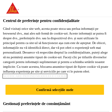
You are accessing "Sika Romania", it seems you are accessing it
from "Statele Unite ale Americii". We have a dedicated website
for your country.
Centrul de preferințe pentru confidențialitate
Soluții pentru proiecte rezidențiale
...
SikaTack® Pane
TO
Când vizitați orice site web, acesta poate stoca sau prelua informații pe
STAY ON THE SIKA
SELECT A
browserul dvs., mai ales sub formă de cookie-uri. Aceste informații ar putea fi
SIKA
ROMANIA WEBSITE
COUNTRY
despre dvs., preferințele dvs. sau la dispozitivul dvs. și sunt utilizate în
USA
principal pentru ca site-ul să funcționeze așa cum este de așteptat. De obicei,
informațiile nu vă identifică direct, dar vă pot oferi o experiență web mai
personalizată. Deoarece vă respectăm dreptul la confidențialitate, puteți alege
SikaTack® Panel-
Sika Romania
să nu permiteți anumite tipuri de cookie-uri. Faceți clic pe titlurile diverselor
categorii pentru informații suplimentare și pentru a schimba setările noastre
50
implicite. Cu toate acestea, blocarea anumitor tipuri de fișiere cookie vă poate
influența experiența pe site și serviciile pe care vi le putem oferi.
NOTIFICARE PRIVIND MODULELE COOKIE
Adeziv siliconic monocomponent pentru
Confirmă selecțiile mele
lipirea panourilor la fațade ventilate
SikaTack® Panel-50 este un adeziv siliconic
Gestionați preferințele de consimțământ
monocomponent, de consistența unei paste, pentru