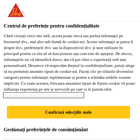
You are accessing "Sika Romania", it seems you are accessing it
from "Statele Unite ale Americii". We have a dedicated website
for your country.
Centrul de preferințe pentru confidențialitate
Soluții pentru Construcții
...
Sika AnchorFix®-1
TO
Când vizitați orice site web, acesta poate stoca sau prelua informații pe
STAY ON THE SIKA
SELECT A
browserul dvs., mai ales sub formă de cookie-uri. Aceste informații ar putea fi
SIKA
ROMANIA WEBSITE
COUNTRY
despre dvs., preferințele dvs. sau la dispozitivul dvs. și sunt utilizate în
USA
principal pentru ca site-ul să funcționeze așa cum este de așteptat. De obicei,
informațiile nu vă identifică direct, dar vă pot oferi o experiență web mai
personalizată. Deoarece vă respectăm dreptul la confidențialitate, puteți alege
Sika
Sika Romania
să nu permiteți anumite tipuri de cookie-uri. Faceți clic pe titlurile diverselor
categorii pentru informații suplimentare și pentru a schimba setările noastre
AnchorFix®-1
implicite. Cu toate acestea, blocarea anumitor tipuri de fișiere cookie vă poate
influența experiența pe site și serviciile pe care vi le putem oferi.
NOTIFICARE PRIVIND MODULELE COOKIE
Adeziv pentru ancorări cu întărire rapidă
Confirmă selecțiile mele
Adeziv sintetic pentru ancorări, bicomponent, pe
bază de poliester, fără solvent și stiren.
Gestionați preferințele de consimțământ