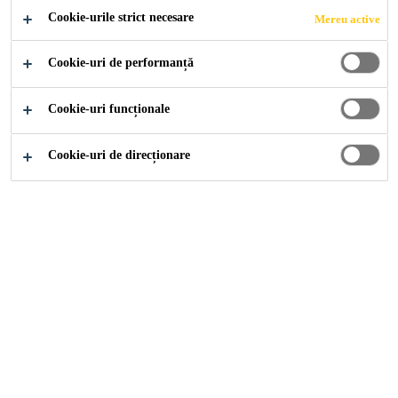
Întărire rapidă
Cookie-urile strict necesare
Mereu active
Se poate aplica cu pistol de aplicare normal
Cookie-uri de performanță
Se poate utiliza în condiții meteo friguroase
Cookie-uri funcționale
Cookie-uri de direcționare