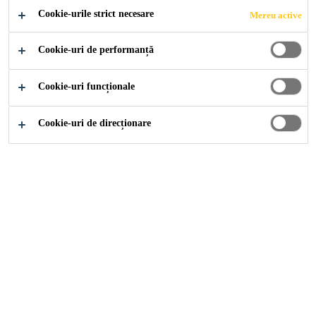
Cookie-urile strict necesare
Mereu active
Usurinta la amestecare si aplicare
Cookie-uri de performanță
Adecvat pentru suprafete din beton uscate sau
umede
Cookie-uri funcționale
Aderenta foarte buna la majoritatea materialelor
de constructii
Cookie-uri de direcționare
FIȘĂ DE
ARATĂ TOATE
SECURITATE
DOCUMENTELE
General
Documente
Utilizare