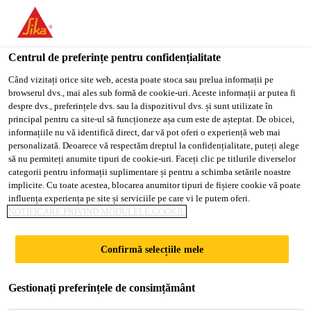
You are accessing "Sika Romania", it seems you are accessing it
from "Statele Unite ale Americii". We have a dedicated website
for your country.
Centrul de preferințe pentru confidențialitate
Soluții pentru Construcții
...
Sikadur®-31 CF Normal
TO
Când vizitați orice site web, acesta poate stoca sau prelua informații pe
STAY ON THE SIKA
SELECT A
browserul dvs., mai ales sub formă de cookie-uri. Aceste informații ar putea fi
SIKA
ROMANIA WEBSITE
COUNTRY
despre dvs., preferințele dvs. sau la dispozitivul dvs. și sunt utilizate în
USA
principal pentru ca site-ul să funcționeze așa cum este de așteptat. De obicei,
informațiile nu vă identifică direct, dar vă pot oferi o experiență web mai
personalizată. Deoarece vă respectăm dreptul la confidențialitate, puteți alege
Sikadur®-31 CF
Sika Romania
să nu permiteți anumite tipuri de cookie-uri. Faceți clic pe titlurile diverselor
categorii pentru informații suplimentare și pentru a schimba setările noastre
Normal
implicite. Cu toate acestea, blocarea anumitor tipuri de fișiere cookie vă poate
influența experiența pe site și serviciile pe care vi le putem oferi.
NOTIFICARE PRIVIND MODULELE COOKIE
Mortar epoxidic bicomponent, tixotrop
Densitate: 1,65 kg/dmc
Confirmă selecțiile mele
Subst. de baza: epoxid
Consum: 1,65 kg/mp/mm
Gestionați preferințele de consimțământ
Mai mult +