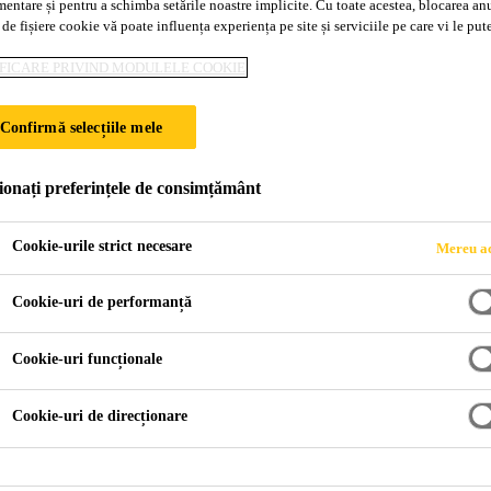
mentare și pentru a schimba setările noastre implicite. Cu toate acestea, blocarea an
n-307
 de fișiere cookie vă poate influența experiența pe site și serviciile pe care vi le pu
FICARE PRIVIND MODULELE COOKIE
tică, utilizată pentru etanşări de impermeabilizare
Confirmă selecțiile mele
stică, cu văscozitate foarte redusă, cu timp de reacție flexibil
ionați preferințele de consimțământ
area din oțel înglobată în elementele din beton
Cookie-urile strict necesare
Mereu ac
inute
Cookie-uri de performanță
sări limitate
Cookie-uri funcționale
FIȘĂ TEHNICĂ P
Cookie-uri de direcționare
Aplicare
Documente