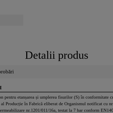
Detalii produs
probări
I
on pentru etanșarea și umplerea fisurilor (S) în conformitate
al Producție în Fabrică eliberat de Organismul notificat cu 
permeabilizare nr.1201/011/16a, testat la 7 bar conform EN14