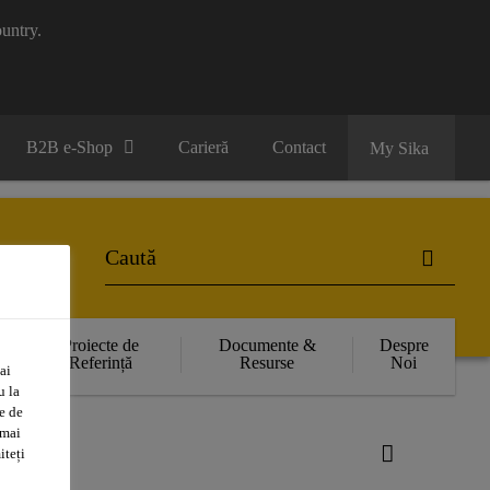
untry.
B2B e-Shop
Carieră
Contact
My Sika
Proiecte de
Documente &
Despre
Referință
Resurse
Noi
ai
u la
e de
 mai
iteți