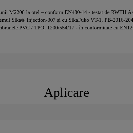
ziunii M2208 la oțel – conform EN480-14 - testat de RWTH A
stemul Sika® Injection-307 și cu SikaFuko VT-1, PB-2016-204
embranele PVC / TPO, 1200/554/17 - în conformitate cu EN12
Aplicare