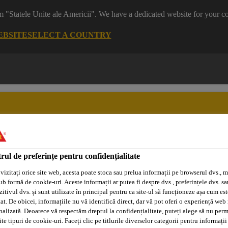
m "Statele Unite ale Americii". We have a dedicated website for your co
EBSITE
SELECT A COUNTRY
rul de preferințe pentru confidențialitate
Sisteme
Distribuitori/Aplicatori
Tehnologia
Adeplast
Autorizați
Purform®
vizitați orice site web, acesta poate stoca sau prelua informații pe browserul dvs., m
ub formă de cookie-uri. Aceste informații ar putea fi despre dvs., preferințele dvs. sa
itivul dvs. și sunt utilizate în principal pentru ca site-ul să funcționeze așa cum est
at. De obicei, informațiile nu vă identifică direct, dar vă pot oferi o experiență web
Sika® Injection-307
nalizată. Deoarece vă respectăm dreptul la confidențialitate, puteți alege să nu perm
e tipuri de cookie-uri. Faceți clic pe titlurile diverselor categorii pentru informații