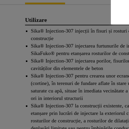
Utilizare
Sika® Injection-307 injecții în fisuri și rosturi
construcție
Sika® Injection-307 injectarea furtunurile de i
SikaFuko® pentru etanșarea rosturilor de const
Sika® Injection-307 injectarea porilor, fisurilor
cavităților din elementele de beton
Sika® Injection-307 pentru crearea unor ecran
(cortine), în terenuri de fundare aflate în star
saturate cu apă, situae în imediata vecinătate a 
ori in interiorul structurii
Sika® Injection-307 la construcții existente, c
etanșare prin lucrări de injectare la exteriorul c
rosturilor de construcție, a rosturilor de dilataț
deplasări limitate sau pentru îmbinările conduc