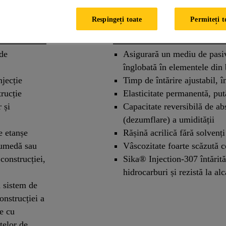
Respingeți toate
Permiteți t
Avantaje
 de
Asigurară un mediu de pasiv
înglobată în elementele din
njecție
Timp de întărire ajustabil, î
rucție
Elasticitate permanentă, put
 și
Capacitate reversibilă de abs
(dezumflare) a umidității
e etanșe
Rășină acrilică fără solvenți
e umedă sau
Vâscozitate foarte scăzută 
construcției,
Sika® Injection-307 întărită,
hidrocarburi și rezistă la alc
a sistem de
onstrucției a
ie cu
telor de