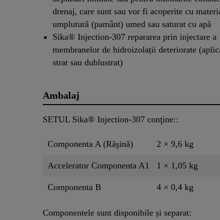
drenaj, care sunt sau vor fi acoperite cu materi
umplutură (pamânt) umed sau saturat cu apă
Sika® Injection-307 repararea prin injectare a
membranelor de hidroizolații deteriorate (aplic
strat sau dublustrat)
Ambalaj
SETUL Sika® Injection-307 conţine::
Componenta A (Răşină)
2 × 9,6 kg
Accelerator Componenta A1
1 × 1,05 kg
Componenta B
4 × 0,4 kg
Componentele sunt disponibile și separat: