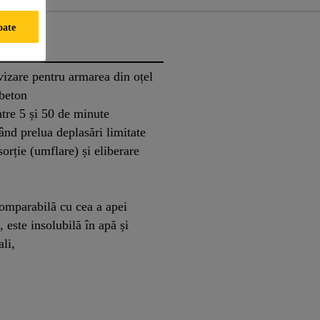
oate
izare pentru armarea din oțel
 beton
ntre 5 și 50 de minute
ând prelua deplasări limitate
orție (umflare) și eliberare
comparabilă cu cea a apei
 este insolubilă în apă și
ali,