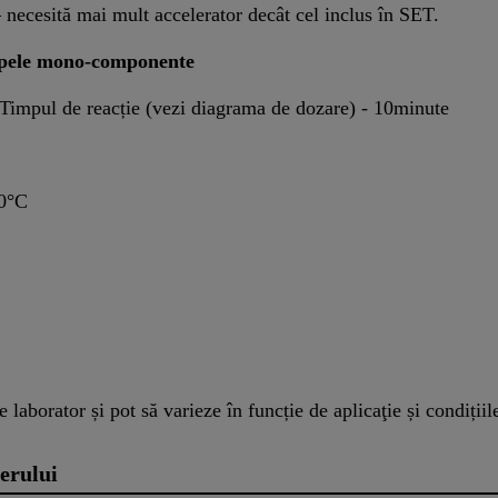
 necesită mai mult accelerator decât cel inclus în SET.
mpele mono-componente
= Timpul de reacție (vezi diagrama de dozare) - 10minute
20°C
 laborator și pot să varieze în funcție de aplicaţie și condițiile
erului