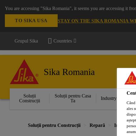
You are accessing "Sika Romania", it seems you are accessing it fro
TO SIKA USA
STAY ON THE SIKA ROMANIA W
Grupul Sika
Countries
Sika Romania
Cent
Soluții
Soluții pentru Casa
Industry
Construcții
Ta
Când 
ales s
dispoz
aștept
Soluții pentru Construcții
Repară
Injectări
perso
anumit