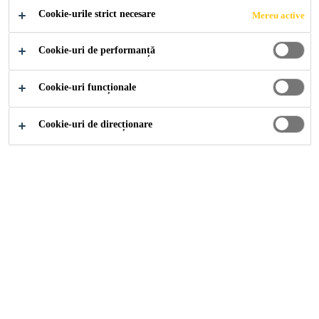
ambientale scazute (5 – 10 °C)
Cookie-urile strict necesare
Mereu active
Cookie-uri de performanță
General
Cookie-uri funcționale
Utilizare
Cookie-uri de direcționare
Lichid incolor care accelereaza timpul de reactie al
rasinilor PU spumante de injectare Sika® Injection-201
CE.
Avantaje
potrivit in special pentru utilizare acolo unde există un
substrat subtire si temperaturi ambientale scazute (5 –
10 °C)
Ambalaj