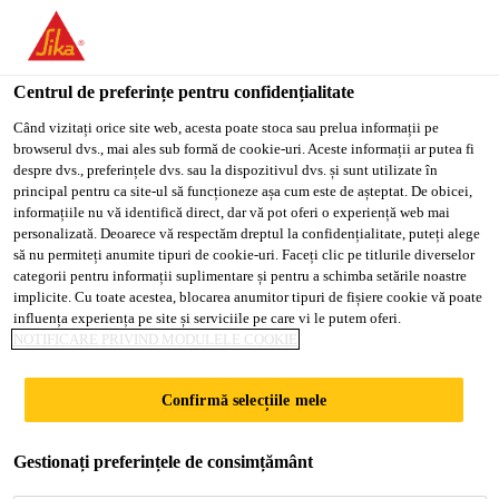
You are accessing "Sika Romania", it seems you are accessing it
from "Statele Unite ale Americii". We have a dedicated website
for your country.
Centrul de preferințe pentru confidențialitate
Soluții pentru Construcții
...
Sika® Injection AC-20
TO
Când vizitați orice site web, acesta poate stoca sau prelua informații pe
STAY ON THE SIKA
SELECT A
browserul dvs., mai ales sub formă de cookie-uri. Aceste informații ar putea fi
SIKA
ROMANIA WEBSITE
COUNTRY
despre dvs., preferințele dvs. sau la dispozitivul dvs. și sunt utilizate în
USA
principal pentru ca site-ul să funcționeze așa cum este de așteptat. De obicei,
informațiile nu vă identifică direct, dar vă pot oferi o experiență web mai
personalizată. Deoarece vă respectăm dreptul la confidențialitate, puteți alege
Sika® Injection
Sika Romania
să nu permiteți anumite tipuri de cookie-uri. Faceți clic pe titlurile diverselor
categorii pentru informații suplimentare și pentru a schimba setările noastre
AC-20
implicite. Cu toate acestea, blocarea anumitor tipuri de fișiere cookie vă poate
influența experiența pe site și serviciile pe care vi le putem oferi.
NOTIFICARE PRIVIND MODULELE COOKIE
Densitate: 1,0 kg/l
Confirmă selecțiile mele
potrivit in special pentru utilizare acolo unde
Gestionați preferințele de consimțământ
există un substrat subtire si temperaturi