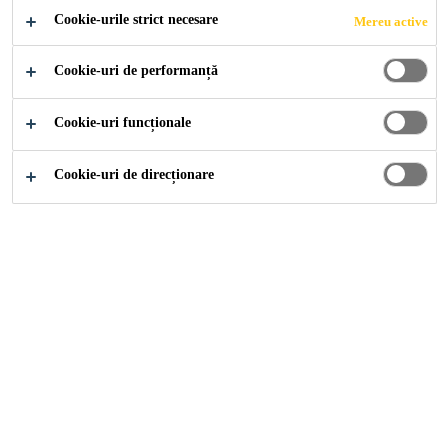
Cookie-urile strict necesare
Mereu active
se prepara prin simpala malaxare cu apa
Cookie-uri de performanță
rezistente la gelivitate
uscare fara contractii
Cookie-uri funcționale
Cookie-uri de direcționare