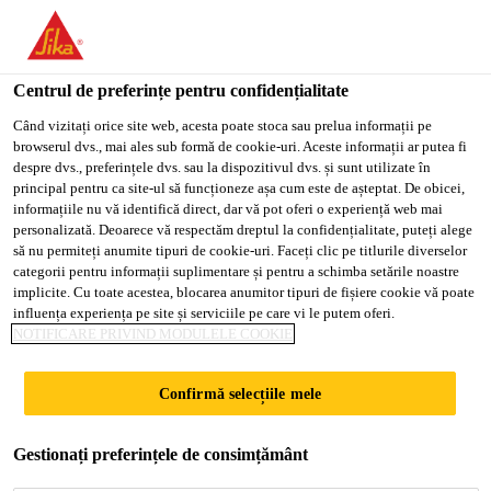
You are accessing "Sika Romania", it seems you are accessing it
from "Statele Unite ale Americii". We have a dedicated website
for your country.
Centrul de preferințe pentru confidențialitate
Soluții pentru Construcții
...
Sika MonoTop®-612
TO
Când vizitați orice site web, acesta poate stoca sau prelua informații pe
STAY ON THE SIKA
SELECT A
browserul dvs., mai ales sub formă de cookie-uri. Aceste informații ar putea fi
SIKA
ROMANIA WEBSITE
COUNTRY
despre dvs., preferințele dvs. sau la dispozitivul dvs. și sunt utilizate în
USA
principal pentru ca site-ul să funcționeze așa cum este de așteptat. De obicei,
informațiile nu vă identifică direct, dar vă pot oferi o experiență web mai
personalizată. Deoarece vă respectăm dreptul la confidențialitate, puteți alege
Sika
Sika Romania
să nu permiteți anumite tipuri de cookie-uri. Faceți clic pe titlurile diverselor
categorii pentru informații suplimentare și pentru a schimba setările noastre
MonoTop®-612
implicite. Cu toate acestea, blocarea anumitor tipuri de fișiere cookie vă poate
influența experiența pe site și serviciile pe care vi le putem oferi.
NOTIFICARE PRIVIND MODULELE COOKIE
Mortar de reparatii
Confirmă selecțiile mele
Densitate: 2,10 kg/dmc
Subst.de baza: ciment
Gestionați preferințele de consimțământ
Consum: 1,9 kg Plv/mp/mm