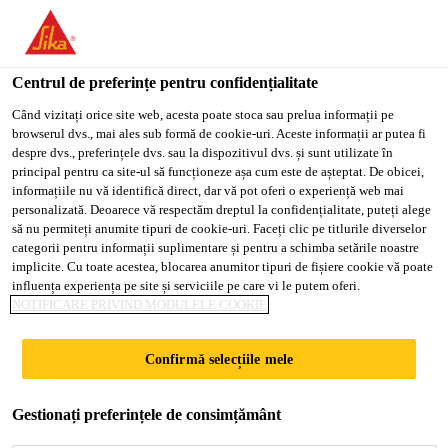
You are accessing "Sika Romania", it seems you are accessing it
from "Statele Unite ale Americii". We have a dedicated website
for your country.
Centrul de preferințe pentru confidențialitate
Soluții pentru Construcții
...
SikaTop® Armatec®-11
TO
Când vizitați orice site web, acesta poate stoca sau prelua informații pe
STAY ON THE SIKA
SELECT A
browserul dvs., mai ales sub formă de cookie-uri. Aceste informații ar putea fi
SIKA
ROMANIA WEBSITE
COUNTRY
despre dvs., preferințele dvs. sau la dispozitivul dvs. și sunt utilizate în
USA
principal pentru ca site-ul să funcționeze așa cum este de așteptat. De obicei,
informațiile nu vă identifică direct, dar vă pot oferi o experiență web mai
personalizată. Deoarece vă respectăm dreptul la confidențialitate, puteți alege
SikaTop®
Sika Romania
să nu permiteți anumite tipuri de cookie-uri. Faceți clic pe titlurile diverselor
categorii pentru informații suplimentare și pentru a schimba setările noastre
Armatec®-110
implicite. Cu toate acestea, blocarea anumitor tipuri de fișiere cookie vă poate
influența experiența pe site și serviciile pe care vi le putem oferi.
NOTIFICARE PRIVIND MODULELE COOKIE
EpoCem®
Confirmă selecțiile mele
Mortar epoxi-cimentos
Gestionați preferințele de consimțământ
Densitate: 2,0 kg/dmc ( A+B+C)