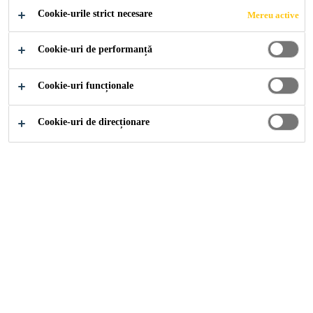
bază de rășini epoxidice, bicomponentă, rezistentă la
Cookie-urile strict necesare
Mereu active
umiditate, pentru sistemele de șape SikaScreed® .
Cookie-uri de performanță
Ușor de amestecat și aplicat
Cookie-uri funcționale
Adecvat pentru suprafețele de beton uscate și
umede
Cookie-uri de direcționare
Aderență ridicată la stratul suport