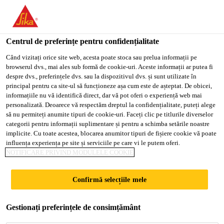
You are accessing "Sika Romania", it seems you are accessing it
from "Statele Unite ale Americii". We have a dedicated website
for your country.
Centrul de preferințe pentru confidențialitate
Soluții pentru Construcții
...
SikaScreed®-20 EBB
TO
Când vizitați orice site web, acesta poate stoca sau prelua informații pe
STAY ON THE SIKA
SELECT A
browserul dvs., mai ales sub formă de cookie-uri. Aceste informații ar putea fi
SIKA
ROMANIA WEBSITE
COUNTRY
despre dvs., preferințele dvs. sau la dispozitivul dvs. și sunt utilizate în
USA
principal pentru ca site-ul să funcționeze așa cum este de așteptat. De obicei,
informațiile nu vă identifică direct, dar vă pot oferi o experiență web mai
personalizată. Deoarece vă respectăm dreptul la confidențialitate, puteți alege
SikaScreed®-20
Sika Romania
să nu permiteți anumite tipuri de cookie-uri. Faceți clic pe titlurile diverselor
categorii pentru informații suplimentare și pentru a schimba setările noastre
EBB
implicite. Cu toate acestea, blocarea anumitor tipuri de fișiere cookie vă poate
influența experiența pe site și serviciile pe care vi le putem oferi.
NOTIFICARE PRIVIND MODULELE COOKIE
Punte de legatură pe bază de rășini
Confirmă selecțiile mele
epoxidice pentru sistemele de șape
®
SikaScreed
Gestionați preferințele de consimțământ
SikaScreed®-20 EBB este o punte de legătură pe